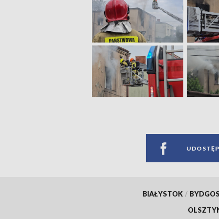
UDOSTĘP
BIAŁYSTOK
/
BYDGO
OLSZTY