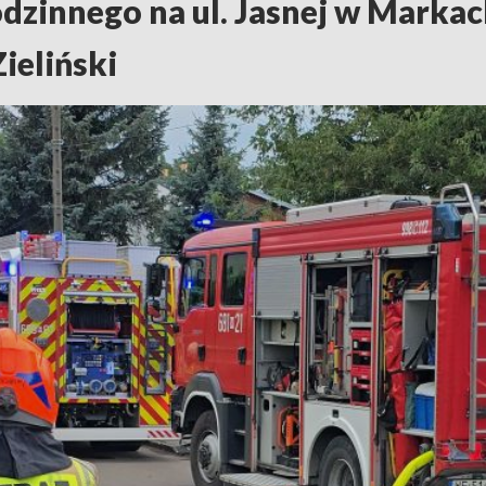
zinnego na ul. Jasnej w Markach
ieliński