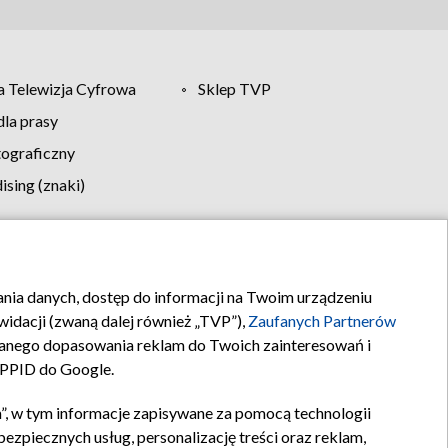
 Telewizja Cyfrowa
Sklep TVP
la prasy
tograficzny
sing (znaki)
klamy
Kontakt
rania danych, dostęp do informacji na Twoim urządzeniu
idacji (zwaną dalej również „TVP”),
Zaufanych Partnerów
anego dopasowania reklam do Twoich zainteresowań i
a PPID do Google.
”, w tym informacje zapisywane za pomocą technologii
zpiecznych usług, personalizację treści oraz reklam,