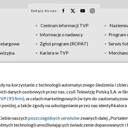
Dołącz do nas:
Centrum informacji TVP
Naziemna
Informacje o nadawcy
Program d
zetargowe
Zgłoś program (ROPAT)
Serwis fo
wizyjna
Kariera w TVP
Merchandi
Polityka prywatności
Moje zgody
Pomoc
Biuro re
ody na korzystanie z technologii automatycznego śledzenia i zbie
 danych osobowych przez nas, czyli Telewizję Polską S.A. w likw
VP (93 firm)
, w celach marketingowych (w tym do zautomatyzow
 poniżej, a także zgody na udostępnianie przez nas identyfikator
Ciebie naszych
poszczególnych serwisów
zwanych dalej „Portalem
obnych technologii umożliwiających świadczenie dopasowanych i be