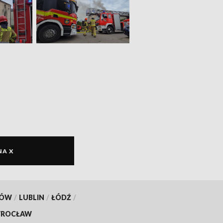
NA X
KÓW
/
LUBLIN
/
ŁÓDŹ
/
ROCŁAW