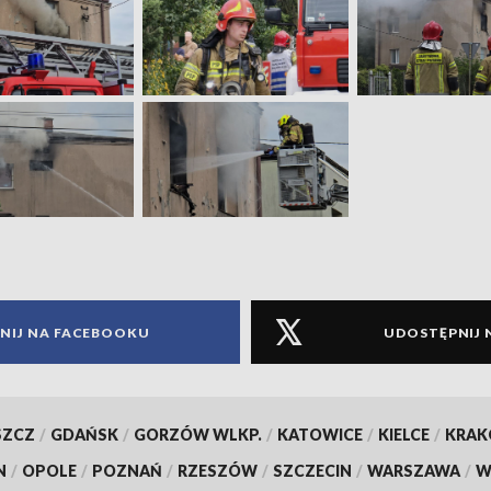
NIJ NA FACEBOOKU
UDOSTĘPNIJ 
SZCZ
/
GDAŃSK
/
GORZÓW WLKP.
/
KATOWICE
/
KIELCE
/
KRA
N
/
OPOLE
/
POZNAŃ
/
RZESZÓW
/
SZCZECIN
/
WARSZAWA
/
W