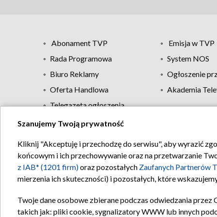
Abonament TVP
Emisja w TVP
Rada Programowa
System NOS
Biuro Reklamy
Ogłoszenie pr
Oferta Handlowa
Akademia Tele
Telegazeta ogłoszenia
Szanujemy Twoją prywatność
Regulamin TVP
Kliknij "Akceptuję i przechodzę do serwisu", aby wyrazić zg
końcowym i ich przechowywanie oraz na przetwarzanie Twoich
z IAB* (1201 firm)
oraz pozostałych
Zaufanych Partnerów T
mierzenia ich skuteczności) i pozostałych, które wskazujemy
Twoje dane osobowe zbierane podczas odwiedzania przez 
takich jak: pliki cookie, sygnalizatory WWW lub innych pod