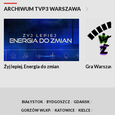
ARCHIWUM TVP3 WARSZAWA
Żyj lepiej. Energia do zmian
Gra Warszaw
BIAŁYSTOK
/
BYDGOSZCZ
/
GDAŃSK
/
GORZÓW WLKP.
/
KATOWICE
/
KIELCE
/