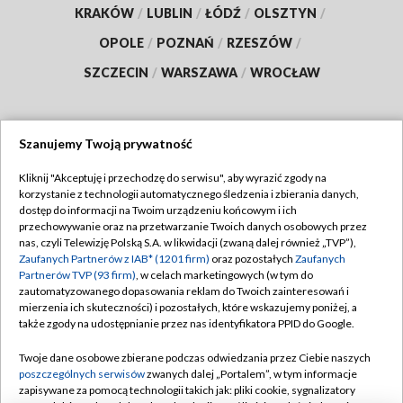
KRAKÓW
/
LUBLIN
/
ŁÓDŹ
/
OLSZTYN
/
OPOLE
/
POZNAŃ
/
RZESZÓW
/
SZCZECIN
/
WARSZAWA
/
WROCŁAW
Szanujemy Twoją prywatność
Dołącz do nas:
Kliknij "Akceptuję i przechodzę do serwisu", aby wyrazić zgody na
korzystanie z technologii automatycznego śledzenia i zbierania danych,
TVP
dostęp do informacji na Twoim urządzeniu końcowym i ich
Abonament TVP
przechowywanie oraz na przetwarzanie Twoich danych osobowych przez
Regulamin TVP
nas, czyli Telewizję Polską S.A. w likwidacji (zwaną dalej również „TVP”),
Emisja w TVP
Zaufanych Partnerów z IAB* (1201 firm)
oraz pozostałych
Zaufanych
Polityka prywatności
Partnerów TVP (93 firm)
, w celach marketingowych (w tym do
Centrum informacji TVP
Moje zgody
zautomatyzowanego dopasowania reklam do Twoich zainteresowań i
mierzenia ich skuteczności) i pozostałych, które wskazujemy poniżej, a
Naziemna Telewizja Cyfrowa
Pomoc
także zgody na udostępnianie przez nas identyfikatora PPID do Google.
Sklep TVP
Biuro reklamy
Twoje dane osobowe zbierane podczas odwiedzania przez Ciebie naszych
Rada Programowa
poszczególnych serwisów
zwanych dalej „Portalem”, w tym informacje
Kontakt
zapisywane za pomocą technologii takich jak: pliki cookie, sygnalizatory
System NOS