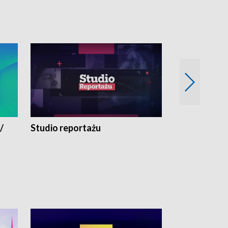
/
Studio reportażu
Eksperyment