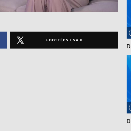
UDOSTĘPNIJ NA X
D
D