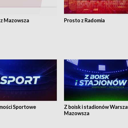
 z Mazowsza
Prosto z Radomia
ości Sportowe
Z boisk i stadionów Warsza
Mazowsza