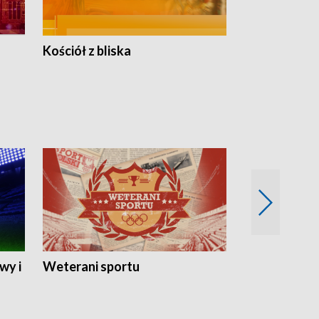
Kościół z bliska
wy i
Weterani sportu
Najlepsi Sp
2024