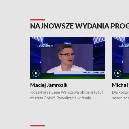
NAJNOWSZE WYDANIA PR
Maciej Jamrozik
Michał
Koszykarze Legii Warszawa obronili tytuł
Dla koszy
mistrza Polski. Rywalizacja w finale
sezon zde
ekstraklasy toczyła się do czterech
Najpierw 
zwycięstw i dopiero ostatni, siódmy mecz
międzyna
okazał się decydujący. W hali przy
Ligę Półn
Obrońców Tobruku na Bemowie
podbijać 
podopieczni estońskiego trenera Heiko
zasadnicz