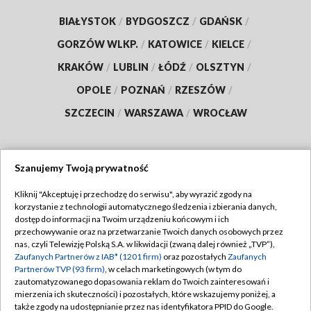
BIAŁYSTOK
/
BYDGOSZCZ
/
GDAŃSK
/
GORZÓW WLKP.
/
KATOWICE
/
KIELCE
/
KRAKÓW
/
LUBLIN
/
ŁÓDŹ
/
OLSZTYN
/
OPOLE
/
POZNAŃ
/
RZESZÓW
/
SZCZECIN
/
WARSZAWA
/
WROCŁAW
Szanujemy Twoją prywatność
Dołącz do nas:
Kliknij "Akceptuję i przechodzę do serwisu", aby wyrazić zgody na
korzystanie z technologii automatycznego śledzenia i zbierania danych,
TVP
dostęp do informacji na Twoim urządzeniu końcowym i ich
Abonament TVP
przechowywanie oraz na przetwarzanie Twoich danych osobowych przez
Regulamin TVP
nas, czyli Telewizję Polską S.A. w likwidacji (zwaną dalej również „TVP”),
Emisja w TVP
Polityka prywatności
Zaufanych Partnerów z IAB* (1201 firm)
oraz pozostałych
Zaufanych
Partnerów TVP (93 firm)
, w celach marketingowych (w tym do
Centrum informacji TVP
Moje zgody
zautomatyzowanego dopasowania reklam do Twoich zainteresowań i
mierzenia ich skuteczności) i pozostałych, które wskazujemy poniżej, a
Naziemna Telewizja Cyfrowa
Pomoc
także zgody na udostępnianie przez nas identyfikatora PPID do Google.