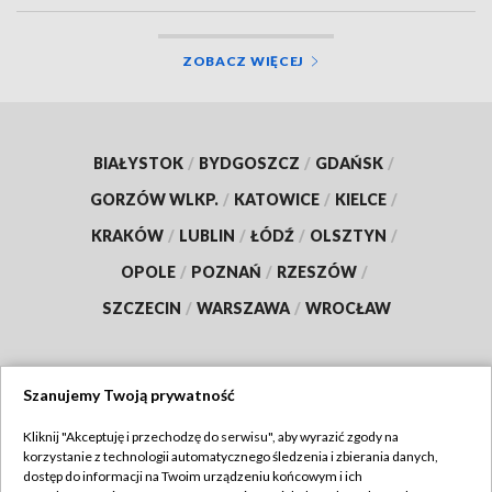
ZOBACZ WIĘCEJ
BIAŁYSTOK
/
BYDGOSZCZ
/
GDAŃSK
/
GORZÓW WLKP.
/
KATOWICE
/
KIELCE
/
KRAKÓW
/
LUBLIN
/
ŁÓDŹ
/
OLSZTYN
/
OPOLE
/
POZNAŃ
/
RZESZÓW
/
SZCZECIN
/
WARSZAWA
/
WROCŁAW
Szanujemy Twoją prywatność
Dołącz do nas:
Kliknij "Akceptuję i przechodzę do serwisu", aby wyrazić zgody na
korzystanie z technologii automatycznego śledzenia i zbierania danych,
TVP
dostęp do informacji na Twoim urządzeniu końcowym i ich