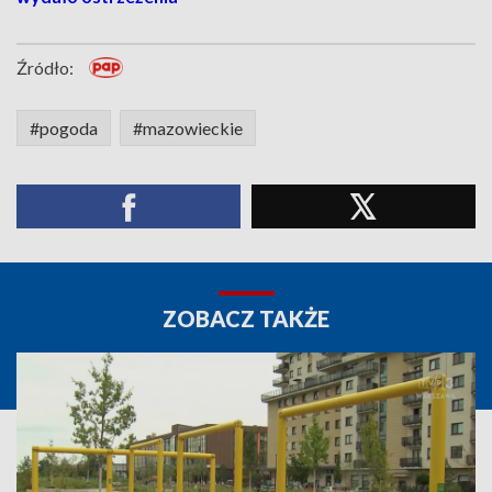
Źródło:
#pogoda
#mazowieckie
ZOBACZ TAKŻE