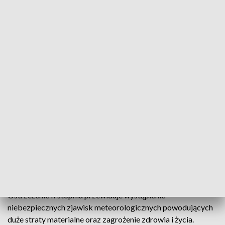
Dla centralnego obszaru Pomorza Instytut Meteorologii i
Gospodarki Wodnej wydał alerty I stopnia. W związku z
występowaniem ekstremalnych zjawisk pogodowych
Rządowe Centrum Bezpieczeństwa wydało alerty na
niedzielę i poniedziałek dla województwa łódzkiego,
świętokrzyskiego, opolskiego, śląskiego i małopolskiego.
W mocy pozostają wydane wcześniej ostrzeżenia przed
silnym deszczem z burzami oraz ostrzeżenia hydrologiczne I
i II stopnia w związku z prognozowanymi intensywnymi
opadami. Wszystkie alerty będą obowiązywać do
poniedziałku. Ostrzeżenie III stopnia przewiduje wystąpienie
groźnych zjawisk meteorologicznych powodujących bardzo
duże szkody lub szkody o rozmiarach katastrof oraz
zagrożenie życia.
Ostrzeżenie II stopnia przewiduje wystąpienie
niebezpiecznych zjawisk meteorologicznych powodujących
duże straty materialne oraz zagrożenie zdrowia i życia.