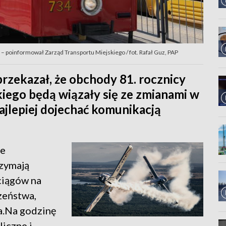
 – poinformował Zarząd Transportu Miejskiego / fot. Rafał Guz, PAP
rzekazał, że obchody 81. rocznicy
ego będą wiązały się ze zmianami w
ajlepiej dojechać komunikacją
ie
zymają
ciągów na
zeństwa,
a.Na godzinę
iczne i