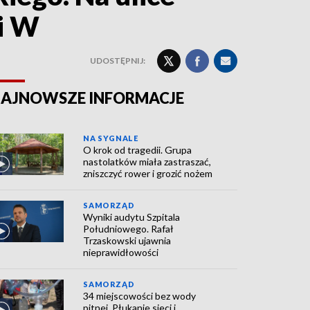
i W
UDOSTĘPNIJ:
AJNOWSZE INFORMACJE
NA SYGNALE
O krok od tragedii. Grupa
nastolatków miała zastraszać,
zniszczyć rower i grozić nożem
SAMORZĄD
Wyniki audytu Szpitala
Południowego. Rafał
Trzaskowski ujawnia
nieprawidłowości
SAMORZĄD
34 miejscowości bez wody
pitnej. Płukanie sieci i