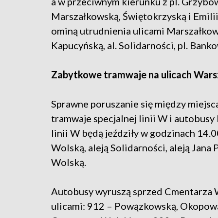
a w przeciwnym kierunku z pl. Grzybo
Marszałkowską, Świętokrzyską i Emilii 
ominą utrudnienia ulicami Marszałkow
Kapucyńską, al. Solidarności, pl. Ban
Zabytkowe tramwaje na ulicach War
Sprawne poruszanie się między miejscam
tramwaje specjalnej linii W i autobusy
linii W będą jeździły w godzinach 14.
Wolską, aleją Solidarności, aleją Jana 
Wolską.
Autobusy wyruszą sprzed Cmentarza W
ulicami: 912 – Powązkowską, Okopową