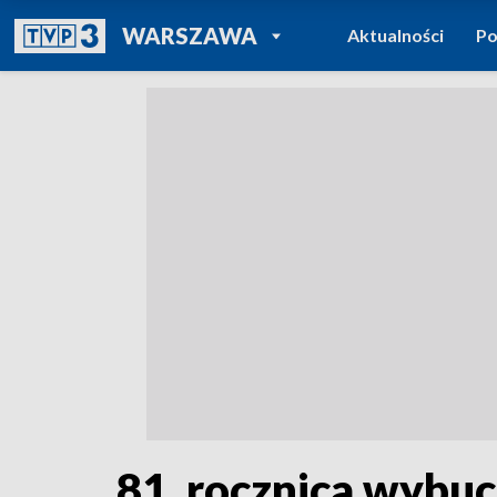
POWRÓT DO
WARSZAWA
Aktualności
Po
TVP REGIONY
81. rocznica wybu