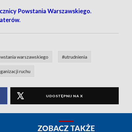
znicy Powstania Warszawskiego.
haterów.
owstania warszawskiego
#utrudnienia
ganizacji ruchu
UDOSTĘPNIJ NA X
ZOBACZ TAKŻE