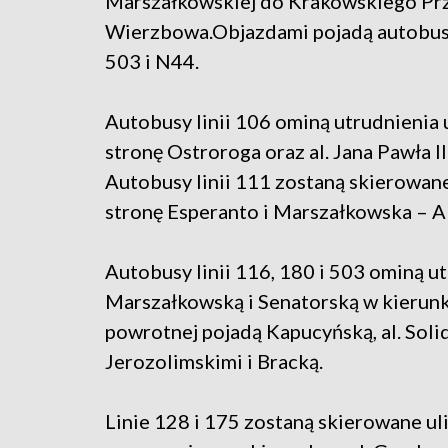
Marszałkowskiej do Krakowskiego Prze
Wierzbowa.Objazdami pojadą autobusy l
503 i N44.
Autobusy linii 106 ominą utrudnienia
stronę Ostroroga oraz al. Jana Pawła I
Autobusy linii 111 zostaną skierowan
stronę Esperanto i Marszałkowska – A
Autobusy linii 116, 180 i 503 ominą u
Marszałkowską i Senatorską w kierunk
powrotnej pojadą Kapucyńską, al. Soli
Jerozolimskimi i Bracką.
Linie 128 i 175 zostaną skierowane uli