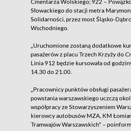
Cmentarza Wolskiego; 922 – Powązkow
Słowackiego do stacji metra Marymon
Solidarności, przez most Śląsko-Dąbr
Wschodniego.
„Uruchomione zostaną dodatkowe kurs
pasażerów z placu Trzech Krzyży do 
Linia 912 będzie kursowała od godziny
14.30 do 21.00.
„Pracownicy punktów obsługi pasażer
powstania warszawskiego uczczą oko
współpracy ze Stowarzyszeniem Warsza
kierowcy autobusów MZA, KM Łomiank
Tramwajów Warszawskich” – poinfor