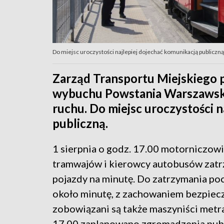
Do miejsc uroczystości najlepiej dojechać komunikacją publiczną
Zarząd Transportu Miejskiego p
wybuchu Powstania Warszawski
ruchu. Do miejsc uroczystości n
publiczną.
1 sierpnia o godz. 17.00 motorniczow
tramwajów i kierowcy autobusów zatr
pojazdy na minutę. Do zatrzymania po
około minutę, z zachowaniem bezpiec
zobowiązani są także maszyniści metr
17.00 zaplanowano zgromadzenia publ