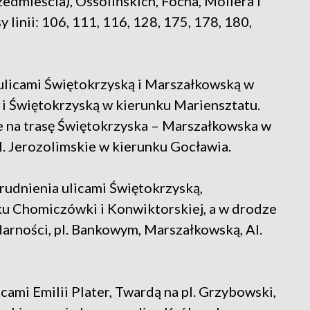
dmieścia), Ossolińskich, Focha, Moliera i
inii: 106, 111, 116, 128, 175, 178, 180,
 ulicami Świętokrzyską i Marszałkowską w
I i Świętokrzyską w kierunku Mariensztatu.
e na trasę Świętokrzyska – Marszałkowska w
l. Jerozolimskie w kierunku Gocławia.
trudnienia ulicami Świętokrzyską,
u Chomiczówki i Konwiktorskiej, a w drodze
darności, pl. Bankowym, Marszałkowską, Al.
cami Emilii Plater, Twardą na pl. Grzybowski,