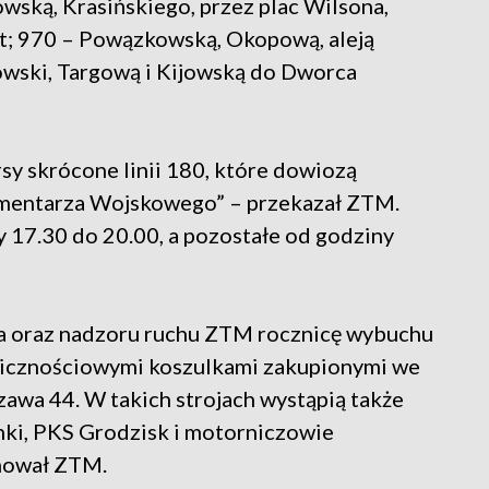
ską, Krasińskiego, przez plac Wilsona,
t; 970 – Powązkowską, Okopową, aleją
owski, Targową i Kijowską do Dworca
y skrócone linii 180, które dowiozą
Cmentarza Wojskowego” – przekazał ZTM.
 17.30 do 20.00, a pozostałe od godziny
a oraz nadzoru ruchu ZTM rocznicę wybuchu
licznościowymi koszulkami zakupionymi we
wa 44. W takich strojach wystąpią także
i, PKS Grodzisk i motorniczowie
mował ZTM.