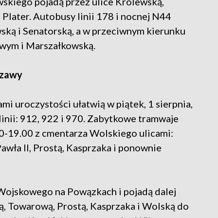
wskiego pojadą przez ulice Królewską,
Plater. Autobusy linii 178 i nocnej N44
ską i Senatorską, a w przeciwnym kierunku
kowym i Marszałkowską.
szawy
i uroczystości ułatwią w piątek, 1 sierpnia,
 linii: 912, 922 i 970. Zabytkowe tramwaje
00-19.00 z cmentarza Wolskiego ulicami:
Pawła II, Prostą, Kasprzaka i ponownie
ojskowego na Powązkach i pojadą dalej
, Towarową, Prostą, Kasprzaka i Wolską do