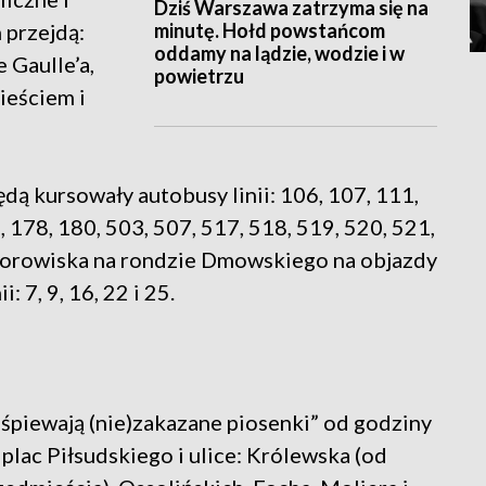
Dziś Warszawa zatrzyma się na
minutę. Hołd powstańcom
 przejdą:
oddamy na lądzie, wodzie i w
 Gaulle’a,
powietrzu
eściem i
dą kursowały autobusy linii: 106, 107, 111,
, 178, 180, 503, 507, 517, 518, 519, 520, 521,
 torowiska na rondzie Dmowskiego na objazdy
 7, 9, 16, 22 i 25.
piewają (nie)zakazane piosenki” od godziny
plac Piłsudskiego i ulice: Królewska (od