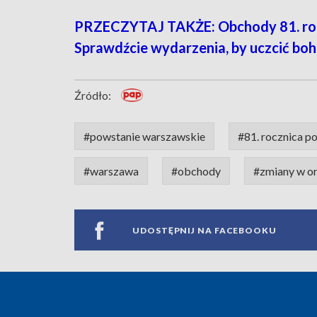
PRZECZYTAJ TAKŻE: Obchody 81. roc
Sprawdźcie wydarzenia, by uczcić bo
Źródło:
#powstanie warszawskie
#81. rocznica p
#warszawa
#obchody
#zmiany w or
UDOSTĘPNIJ NA FACEBOOKU