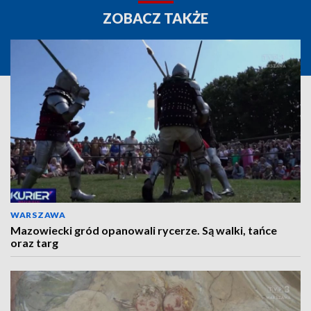
ZOBACZ TAKŻE
WARSZAWA
Mazowiecki gród opanowali rycerze. Są walki, tańce
oraz targ