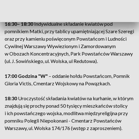
Antoniego Chruściela "Montera", Cmentarz Wojskowy na
Powązkach.
16:30– 18:30
Indywidualne składanie kwiatów pod
pomnikiem Matki, przy tablicy upamiętniającej Szare Szeregi
oraz przy kamieniu poświęconym Powstańcom i Ludności
Cywilnej Warszawy Wywiezionym i Zamordowanym
w Obozach Koncentracyjnych, Park Powstańców Warszawy
(ul. J. Sowińskiego, ul. Wolska, ul Redutowa).
17:00 Godzina "W"
– oddanie hołdu Powstańcom, Pomnik
Gloria Victis, Cmentarz Wojskowy na Powązkach.
18:30
Uroczystość składania kwiatów na kurhanie, w którym
znajdują się prochy ponad 50 tysięcy mieszkańców stolicy
i ich powstańczego wojska, modlitwa międzyreligijna przy
pomniku Polegli Niepokonani - Cmentarz Powstańców
Warszawy, ul. Wolska 174/176 (wstęp z zaproszeniem).