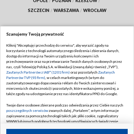
OPOLE
/
POZNAŃ
/
RZESZÓW
/
SZCZECIN
/
WARSZAWA
/
WROCŁAW
Szanujemy Twoją prywatność
Dołącz do nas:
Kliknij "Akceptuję i przechodzę do serwisu", aby wyrazić zgody na
korzystanie z technologii automatycznego śledzenia i zbierania danych,
TVP
dostęp do informacji na Twoim urządzeniu końcowym i ich
Abonament TVP
przechowywanie oraz na przetwarzanie Twoich danych osobowych przez
Regulamin TVP
nas, czyli Telewizję Polską S.A. w likwidacji (zwaną dalej również „TVP”),
Emisja w TVP
Polityka prywatności
Zaufanych Partnerów z IAB* (1201 firm)
oraz pozostałych
Zaufanych
Partnerów TVP (93 firm)
, w celach marketingowych (w tym do
Centrum informacji TVP
Moje zgody
zautomatyzowanego dopasowania reklam do Twoich zainteresowań i
mierzenia ich skuteczności) i pozostałych, które wskazujemy poniżej, a
Naziemna Telewizja Cyfrowa
Pomoc
także zgody na udostępnianie przez nas identyfikatora PPID do Google.
Sklep TVP
Biuro reklamy
Twoje dane osobowe zbierane podczas odwiedzania przez Ciebie naszych
Rada Programowa
Kontakt
poszczególnych serwisów
zwanych dalej „Portalem”, w tym informacje
zapisywane za pomocą technologii takich jak: pliki cookie, sygnalizatory
System NOS
WWW lub innych podobnych technologii umożliwiających świadczenie
dopasowanych i bezpiecznych usług, personalizację treści oraz reklam,
Informacje o nadawcy
Kanały
udostępnianie funkcji mediów społecznościowych oraz analizowanie