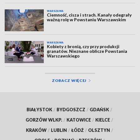
WARSZAWA
Ciemność, cisza i strach. Kanały odegrały
ważną rolę w Powstaniu Warszawskim
WARSZAWA
Kobiety z bronią, czy przy produkcji
granatów. Nieznane oblicze Powstania
Warszawskiego
ZOBACZ WIĘCEJ
BIAŁYSTOK
/
BYDGOSZCZ
/
GDAŃSK
/
GORZÓW WLKP.
/
KATOWICE
/
KIELCE
/
KRAKÓW
/
LUBLIN
/
ŁÓDŹ
/
OLSZTYN
/