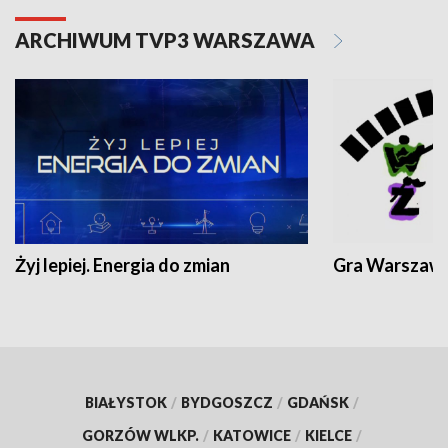
ARCHIWUM TVP3 WARSZAWA
Żyj lepiej. Energia do zmian
Gra Warszaw
BIAŁYSTOK
/
BYDGOSZCZ
/
GDAŃSK
/
GORZÓW WLKP.
/
KATOWICE
/
KIELCE
/