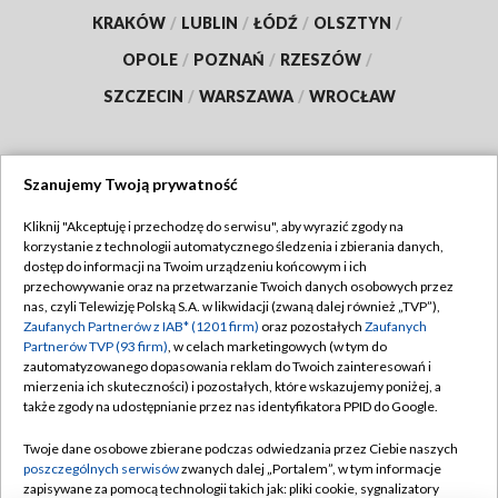
KRAKÓW
/
LUBLIN
/
ŁÓDŹ
/
OLSZTYN
/
OPOLE
/
POZNAŃ
/
RZESZÓW
/
SZCZECIN
/
WARSZAWA
/
WROCŁAW
Szanujemy Twoją prywatność
Dołącz do nas:
Kliknij "Akceptuję i przechodzę do serwisu", aby wyrazić zgody na
korzystanie z technologii automatycznego śledzenia i zbierania danych,
TVP
dostęp do informacji na Twoim urządzeniu końcowym i ich
Abonament TVP
przechowywanie oraz na przetwarzanie Twoich danych osobowych przez
Regulamin TVP
nas, czyli Telewizję Polską S.A. w likwidacji (zwaną dalej również „TVP”),
Emisja w TVP
Zaufanych Partnerów z IAB* (1201 firm)
oraz pozostałych
Zaufanych
Polityka prywatności
Partnerów TVP (93 firm)
, w celach marketingowych (w tym do
Centrum informacji TVP
Moje zgody
zautomatyzowanego dopasowania reklam do Twoich zainteresowań i
mierzenia ich skuteczności) i pozostałych, które wskazujemy poniżej, a
Naziemna Telewizja Cyfrowa
Pomoc
także zgody na udostępnianie przez nas identyfikatora PPID do Google.
Sklep TVP
Biuro reklamy
Twoje dane osobowe zbierane podczas odwiedzania przez Ciebie naszych
Rada Programowa
poszczególnych serwisów
zwanych dalej „Portalem”, w tym informacje
Kontakt
zapisywane za pomocą technologii takich jak: pliki cookie, sygnalizatory