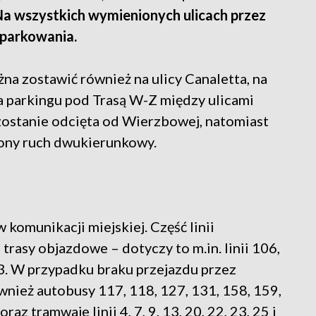
a wszystkich wymienionych ulicach przez
 parkowania.
a zostawić również na ulicy Canaletta, na
a parkingu pod Trasą W-Z między ulicami
zostanie odcięta od Wierzbowej, natomiast
zony ruch dwukierunkowy.
komunikacji miejskiej. Część linii
rasy objazdowe – dotyczy to m.in. linii 106,
03. W przypadku braku przejazdu przez
wnież autobusy 117, 118, 127, 131, 158, 159,
az tramwaje linii 4, 7, 9, 13, 20, 22, 23, 25 i