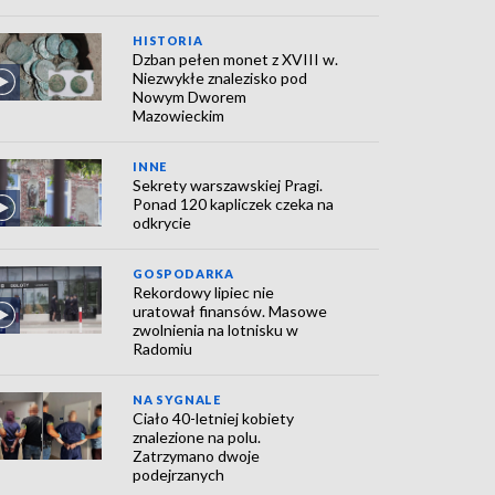
HISTORIA
Dzban pełen monet z XVIII w.
Niezwykłe znalezisko pod
Nowym Dworem
Mazowieckim
INNE
Sekrety warszawskiej Pragi.
Ponad 120 kapliczek czeka na
odkrycie
GOSPODARKA
Rekordowy lipiec nie
uratował finansów. Masowe
zwolnienia na lotnisku w
Radomiu
NA SYGNALE
Ciało 40-letniej kobiety
znalezione na polu.
Zatrzymano dwoje
podejrzanych