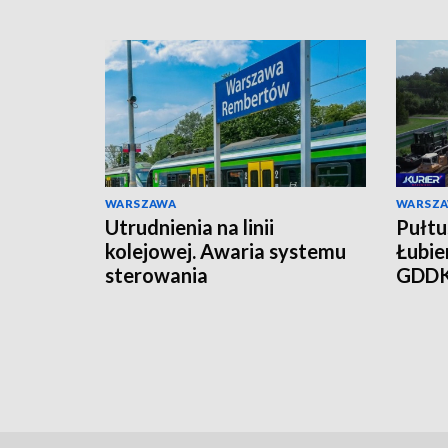
WARSZAWA
WARSZ
Utrudnienia na linii
Pułtu
kolejowej. Awaria systemu
Łubie
sterowania
GDDK
mies