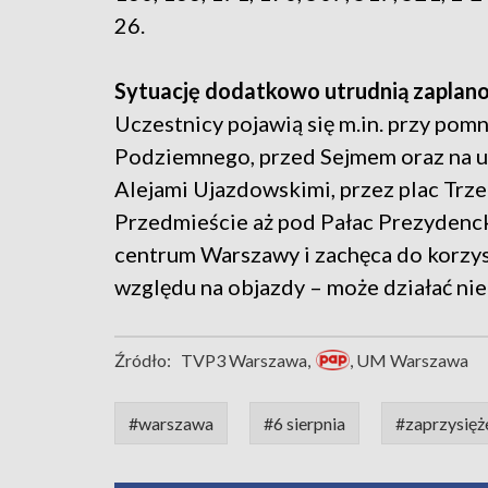
26.
Sytuację dodatkowo utrudnią zaplano
Uczestnicy pojawią się m.in. przy pom
Podziemnego, przed Sejmem oraz na ul
Alejami Ujazdowskimi, przez plac Trz
Przedmieście aż pod Pałac Prezydenck
centrum Warszawy i zachęca do korzysta
względu na objazdy – może działać nie
Źródło:
TVP3 Warszawa,
, UM Warszawa
#warszawa
#6 sierpnia
#zaprzysięż