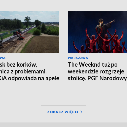
AWA
WARSZAWA
sk bez korków,
The Weeknd tuż po
nica z problemami.
weekendzie rozgrzeje
iA odpowiada na apele
stolicę. PGE Narodowy
zkańców
czekają tłumy
ZOBACZ WIĘCEJ