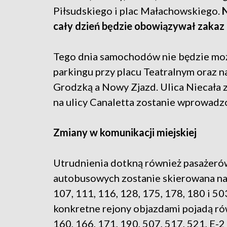
Piłsudskiego i plac Małachowskiego.
N
cały dzień będzie obowiązywał zakaz
Tego dnia samochodów nie będzie możn
parkingu przy placu Teatralnym oraz n
Grodzką a Nowy Zjazd. Ulica Niecała 
na ulicy Canaletta zostanie wprowad
Zmiany w komunikacji miejskiej
Utrudnienia dotkną również pasażerów 
autobusowych zostanie skierowana na t
107, 111, 116, 128, 175, 178, 180 i 5
konkretne rejony objazdami pojadą ró
160, 166, 171, 190, 507, 517, 521, E-2 or