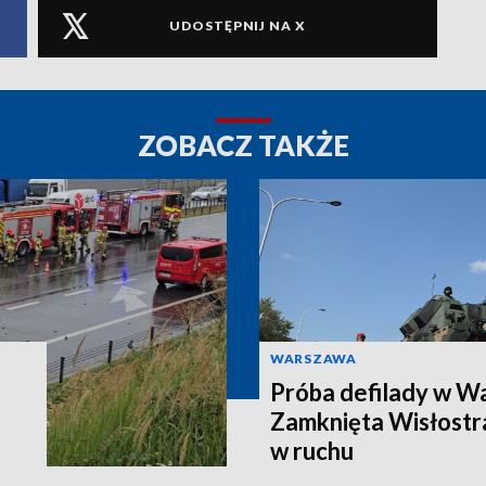
UDOSTĘPNIJ NA X
ZOBACZ TAKŻE
WARSZAWA
Próba defilady w W
Zamknięta Wisłostra
w ruchu