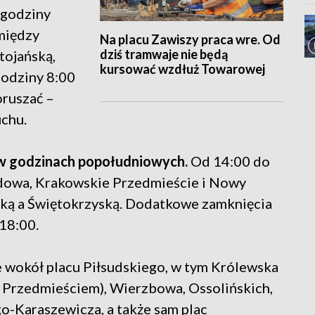
 godziny
między
Na placu Zawiszy praca wre. Od
dziś tramwaje nie będą
tojańską,
kursować wzdłuż Towarowej
godziny 8:00
oruszać –
uchu.
a w godzinach popołudniowych.
Od 14:00 do
dowa, Krakowskie Przedmieście i Nowy
ską a Świętokrzyską. Dodatkowe zamknięcia
18:00.
e wokół placu Piłsudskiego, w tym Królewska
Przedmieściem), Wierzbowa, Ossolińskich,
o-Karaszewicza, a także sam plac