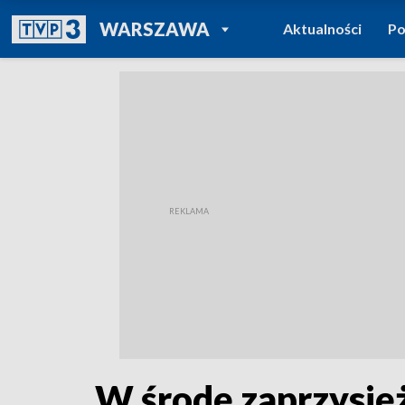
POWRÓT DO
WARSZAWA
Aktualności
Po
TVP REGIONY
W środę zaprzysięż