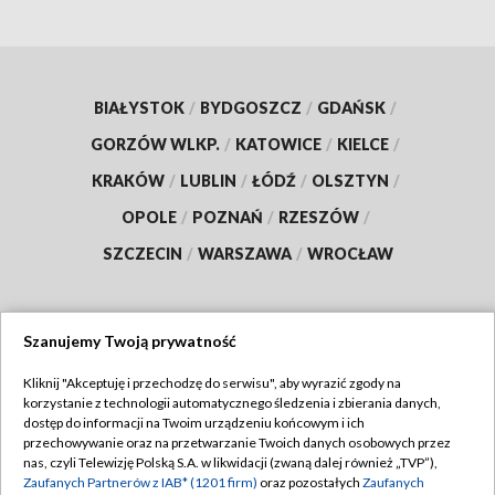
BIAŁYSTOK
/
BYDGOSZCZ
/
GDAŃSK
/
GORZÓW WLKP.
/
KATOWICE
/
KIELCE
/
KRAKÓW
/
LUBLIN
/
ŁÓDŹ
/
OLSZTYN
/
OPOLE
/
POZNAŃ
/
RZESZÓW
/
SZCZECIN
/
WARSZAWA
/
WROCŁAW
Szanujemy Twoją prywatność
Dołącz do nas:
Kliknij "Akceptuję i przechodzę do serwisu", aby wyrazić zgody na
korzystanie z technologii automatycznego śledzenia i zbierania danych,
TVP
dostęp do informacji na Twoim urządzeniu końcowym i ich
Abonament TVP
przechowywanie oraz na przetwarzanie Twoich danych osobowych przez
Regulamin TVP
nas, czyli Telewizję Polską S.A. w likwidacji (zwaną dalej również „TVP”),
Emisja w TVP
Zaufanych Partnerów z IAB* (1201 firm)
oraz pozostałych
Zaufanych
Polityka prywatności