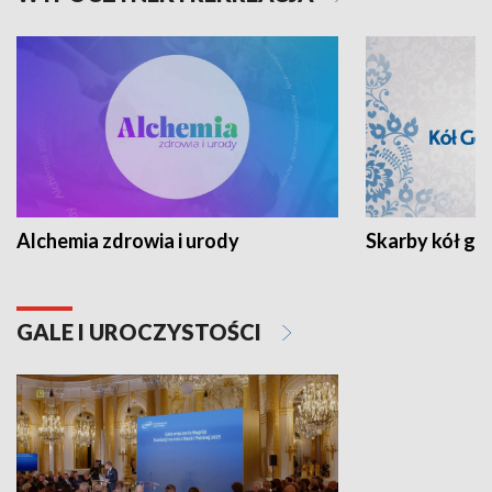
Alchemia zdrowia i urody
Skarby kół go
GALE I UROCZYSTOŚCI