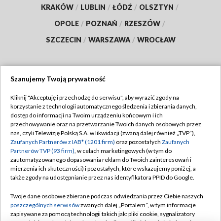
KRAKÓW
/
LUBLIN
/
ŁÓDŹ
/
OLSZTYN
/
OPOLE
/
POZNAŃ
/
RZESZÓW
/
SZCZECIN
/
WARSZAWA
/
WROCŁAW
Szanujemy Twoją prywatność
Dołącz do nas:
Kliknij "Akceptuję i przechodzę do serwisu", aby wyrazić zgody na
korzystanie z technologii automatycznego śledzenia i zbierania danych,
TVP
dostęp do informacji na Twoim urządzeniu końcowym i ich
Abonament TVP
przechowywanie oraz na przetwarzanie Twoich danych osobowych przez
Regulamin TVP
nas, czyli Telewizję Polską S.A. w likwidacji (zwaną dalej również „TVP”),
Emisja w TVP
Zaufanych Partnerów z IAB* (1201 firm)
oraz pozostałych
Zaufanych
Polityka prywatności
Partnerów TVP (93 firm)
, w celach marketingowych (w tym do
Centrum informacji TVP
Moje zgody
zautomatyzowanego dopasowania reklam do Twoich zainteresowań i
mierzenia ich skuteczności) i pozostałych, które wskazujemy poniżej, a
Naziemna Telewizja Cyfrowa
Pomoc
także zgody na udostępnianie przez nas identyfikatora PPID do Google.
Sklep TVP
Biuro reklamy
Twoje dane osobowe zbierane podczas odwiedzania przez Ciebie naszych
Rada Programowa
poszczególnych serwisów
zwanych dalej „Portalem”, w tym informacje
Kontakt
zapisywane za pomocą technologii takich jak: pliki cookie, sygnalizatory
System NOS