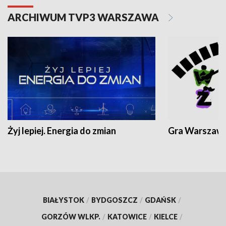
ARCHIWUM TVP3 WARSZAWA
Żyj lepiej. Energia do zmian
Gra Warszaw
BIAŁYSTOK
/
BYDGOSZCZ
/
GDAŃSK
/
GORZÓW WLKP.
/
KATOWICE
/
KIELCE
/