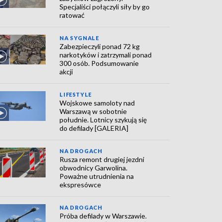
Specjaliści połączyli siły by go
ratować
NA SYGNALE
Zabezpieczyli ponad 72 kg
narkotyków i zatrzymali ponad
300 osób. Podsumowanie
akcji
LIFESTYLE
Wojskowe samoloty nad
Warszawą w sobotnie
południe. Lotnicy szykują się
do defilady [GALERIA]
NA DROGACH
Rusza remont drugiej jezdni
obwodnicy Garwolina.
Poważne utrudnienia na
ekspresówce
NA DROGACH
Próba defilady w Warszawie.