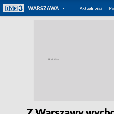
POWRÓT DO
WARSZAWA
Aktualności
Po
TVP REGIONY
Z Warszawy wychod