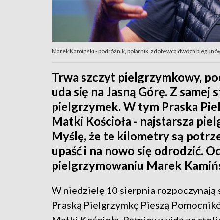
Marek Kamiński - podróżnik, polarnik, zdobywca dwóch biegunów
Trwa szczyt pielgrzymkowy, po
uda się na Jasną Górę. Z samej 
pielgrzymek. W tym Praska Pi
Matki Kościoła - najstarsza piel
Myślę, że te kilometry są potrz
upaść i na nowo się odrodzić. O
pielgrzymowaniu Marek Kamińs
W niedzielę 10 sierpnia rozpoczynają s
Praską Pielgrzymkę Pieszą Pomocnik
Matki Kościoła. Pątnicy wyjdą ze stoli