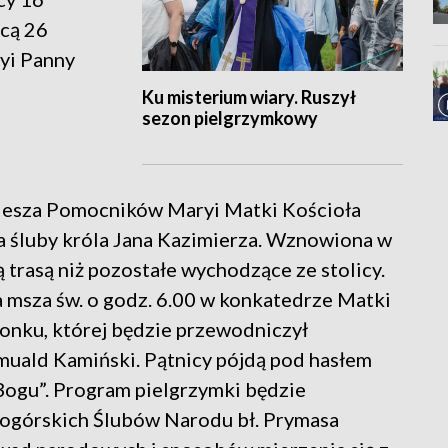
ącą 26
ryi Panny
Ku misterium wiary. Ruszył
sezon pielgrzymkowy
Piesza Pomocników Maryi Matki Kościoła
za śluby króla Jana Kazimierza. Wznowiona w
ą trasą niż pozostałe wychodzące ze stolicy.
a msza św. o godz. 6.00 w konkatedrze Matki
onku, której będzie przewodniczył
muald Kamiński. Pątnicy pójdą pod hasłem
Bogu”. Program pielgrzymki będzie
nogórskich Ślubów Narodu bł. Prymasa