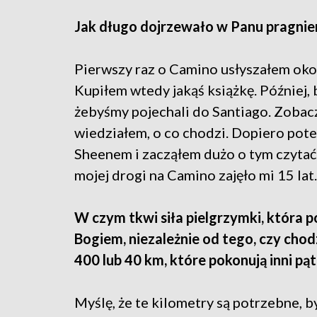
Jak długo dojrzewało w Panu pragnien
Pierwszy raz o Camino usłyszałem okoł
Kupiłem wtedy jakąś książkę. Później,
żebyśmy pojechali do Santiago. Zobacz
wiedziałem, o co chodzi. Dopiero pot
Sheenem i zacząłem dużo o tym czytać
mojej drogi na Camino zajęło mi 15 lat.
W czym tkwi siła pielgrzymki, która p
Bogiem, niezależnie od tego, czy chodz
400 lub 40 km, które pokonują inni pąt
Myślę, że te kilometry są potrzebne, by