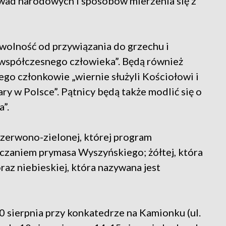
wad narodowych i sposobów mierzenia się z
 wolność od przywiązania do grzechu i
 współczesnego człowieka”. Będą również
ego członkowie „wiernie służyli Kościołowi i
ry w Polsce”. Pątnicy będą także modlić się o
”.
 czerwono-zielonej, której program
auczaniem prymasa Wyszyńskiego; żółtej, która
az niebieskiej, która nazywana jest
0 sierpnia przy konkatedrze na Kamionku (ul.