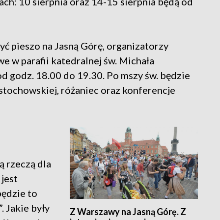
h: 10 sierpnia oraz 14-15 sierpnia będą od
yć pieszo na Jasną Górę, organizatorzy
 w parafii katedralnej św. Michała
od godz. 18.00 do 19.30. Po mszy św. będzie
tochowskiej, różaniec oraz konferencje
ą rzeczą dla
jest
będzie to
. Jakie były
Z Warszawy na Jasną Górę. Z