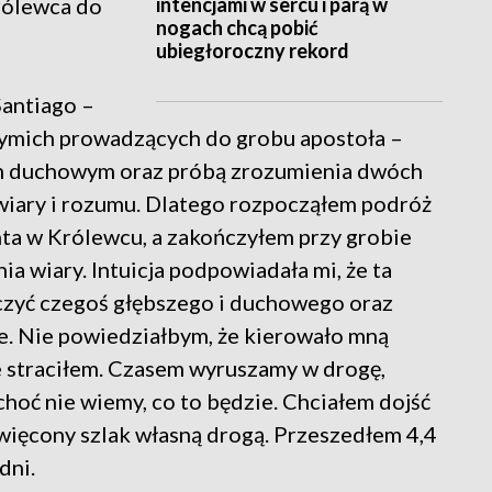
intencjami w sercu i parą w
Królewca do
nogach chcą pobić
ubiegłoroczny rekord
antiago –
rzymich prowadzących do grobu apostoła –
em duchowym oraz próbą zrozumienia dwóch
iary i rozumu. Dlatego rozpocząłem podróż
ta w Królewcu, a zakończyłem przy grobie
ia wiary. Intuicja podpowiadała mi, że ta
czyć czegoś głębszego i duchowego oraz
ie. Nie powiedziałbym, że kierowało mną
ie straciłem. Czasem wyruszamy w drogę,
, choć nie wiemy, co to będzie. Chciałem dojść
więcony szlak własną drogą. Przeszedłem 4,4
dni.