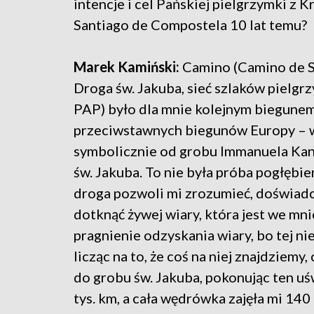
intencje i cel Pańskiej pielgrzymki z 
Santiago de Compostela 10 lat temu?
Marek Kamiński:
Camino (Camino de S
Droga św. Jakuba, sieć szlaków pielg
PAP) było dla mnie kolejnym biegun
przeciwstawnych biegunów Europy – w
symbolicznie od grobu Immanuela Kan
św. Jakuba. To nie była próba pogłębien
droga pozwoli mi zrozumieć, doświad
dotknąć żywej wiary, która jest we mn
pragnienie odzyskania wiary, bo tej n
licząc na to, że coś na niej znajdziemy
do grobu św. Jakuba, pokonując ten uś
tys. km, a cała wędrówka zajęła mi 140 