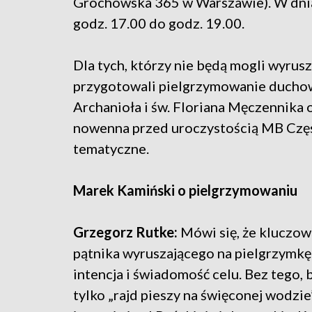
Grochowska 365 w Warszawie). W dniac
godz. 17.00 do godz. 19.00.
Dla tych, którzy nie będą mogli wyrusz
przygotowali pielgrzymowanie duchowe
Archanioła i św. Floriana Męczennika 
nowenna przed uroczystością MB Częs
tematyczne.
Marek Kamiński o pielgrzymowaniu
Grzegorz Rutke:
Mówi się, że kluczow
pątnika wyruszającego na pielgrzymkę 
intencja i świadomość celu. Bez tego, 
tylko „rajd pieszy na święconej wodzie”