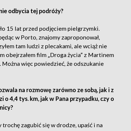
ie odbycia tej podróży?
o 15 lat przed podjęciem pielgrzymki.
 będąc w Porto, znajomy zaproponował,
yłem tam ludzi z plecakami, ale wciąż nie
em obejrzałem film „Droga życia” z Martinem
. Można więc powiedzieć, że odszukanie
ozwala na rozmowę zarówno ze sobą, jak i z
i o 4,4 tys. km, jak w Pana przypadku, czy o
nicy?
 trochę zagubić się w drodze, upaść i na