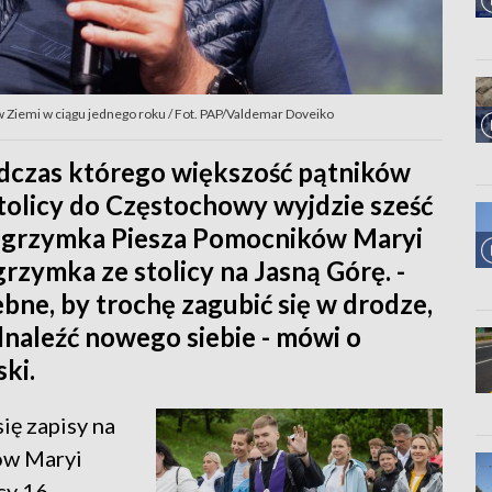
 Ziemi w ciągu jednego roku / Fot. PAP/Valdemar Doveiko
dczas którego większość pątników
stolicy do Częstochowy wyjdzie sześć
elgrzymka Piesza Pomocników Maryi
grzymka ze stolicy na Jasną Górę. -
ebne, by trochę zagubić się w drodze,
dnaleźć nowego siebie - mówi o
ki.
ię zapisy na
ów Maryi
cy 16