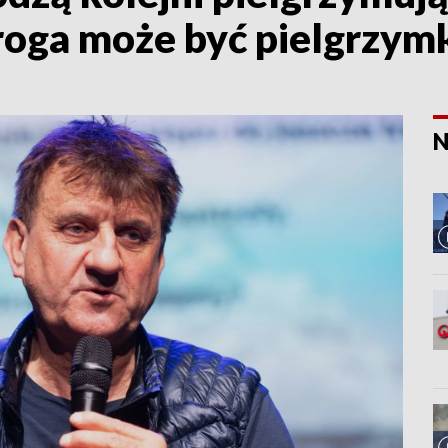
roga może być pielgrzym
N