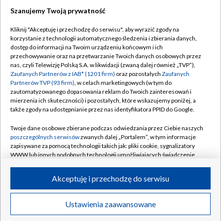
Szanujemy Twoją prywatność
Dołącz do nas:
Kliknij "Akceptuję i przechodzę do serwisu", aby wyrazić zgody na
korzystanie z technologii automatycznego śledzenia i zbierania danych,
TVP
dostęp do informacji na Twoim urządzeniu końcowym i ich
Abonament TVP
przechowywanie oraz na przetwarzanie Twoich danych osobowych przez
Regulamin TVP
nas, czyli Telewizję Polską S.A. w likwidacji (zwaną dalej również „TVP”),
Emisja w TVP
Polityka prywatności
Zaufanych Partnerów z IAB* (1201 firm)
oraz pozostałych
Zaufanych
Partnerów TVP (93 firm)
, w celach marketingowych (w tym do
Centrum informacji TVP
Moje zgody
zautomatyzowanego dopasowania reklam do Twoich zainteresowań i
mierzenia ich skuteczności) i pozostałych, które wskazujemy poniżej, a
Naziemna Telewizja Cyfrowa
Pomoc
także zgody na udostępnianie przez nas identyfikatora PPID do Google.
Sklep TVP
Biuro reklamy
Twoje dane osobowe zbierane podczas odwiedzania przez Ciebie naszych
Rada Programowa
Kontakt
poszczególnych serwisów
zwanych dalej „Portalem”, w tym informacje
zapisywane za pomocą technologii takich jak: pliki cookie, sygnalizatory
System NOS
WWW lub innych podobnych technologii umożliwiających świadczenie
dopasowanych i bezpiecznych usług, personalizację treści oraz reklam,
Informacje o nadawcy
Kanały
udostępnianie funkcji mediów społecznościowych oraz analizowanie
Akceptuję i przechodzę do serwisu
ruchu w Internecie.
Program dla prasy
©2026 Telewizja Polska S.A. w likwidacji
Biuro Reklamy
Twoje dane osobowe zbierane podczas odwiedzania przez Ciebie
Ustawienia zaawansowane
poszczególnych serwisów
na Portalu, takie jak adresy IP, identyfikatory
Ogłoszenie przetargowe
Twoich urządzeń końcowych i identyfikatory plików cookie, informacje o