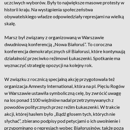
uczciwych wyborów. Były to największe masowe protesty w
historii kraju. Na wystąpienia społeczeństwa
obywatelskiego władze odpowiedziały represjami na wielką
skalę.
Marsz był związany z organizowaną w Warszawie
dwudniową konferencją „Nowa Białoruś”. To coroczna
konferencja demokratycznych sił Białorusi, które kontynuują
działalność przeciwko reżimowi Łukaszenki. Spotkanie ma
wyznaczyć strategię opozycji na kolejny rok.
W związku z rocznicą specjalną akcję przygotowała też
organizacja Amnesty International, która na pl. Pięciu Rogów
w Warszawie ustawiła symboliczną celę, by zwrócić uwagę
na los ponad 1100 więźniów nadal przetrzymywanych z
powodów politycznych przez reżim Łukaszenki. W trakcie
akcji, której hasłem było „Bądź głosem tych, których nie
słychać”, zbierano podpisy pod petycjami o ich uwolnienie i
przypominano o represjach wobec Białorusinów, także poza