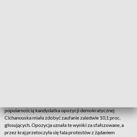
prawdę i wolność. Jak mówili, wolna Białoruś „to nie jest
mara, lecz to meta”. Podkreślali też potrzebę uwolnienia wielu
politycznych więźniów reżimu Łukaszenki.
W sobotę mija piąta rocznica sfałszowanych wyborów
prezydenckich na Białorusi, które oficjalnie wygrał wieloletni
lider tego państwa Alaksandr Łukaszenka. Po głosowaniu
przez kraj przetoczyły się masowe protesty, a konkurentka
Łukaszenki Swiatłana Cichanouska została zmuszona do
wyjazdu z kraju.
To już piąta rocznica wyborów
W wyborach z 9 sierpnia 2020 r. Łukaszenka zdobył
oficjalnie 80,1 proc. głosów, a ciesząca się dużą
popularnością kandydatka opozycji demokratycznej
Cichanouska miała zdobyć zaufanie zaledwie 10,1 proc.
głosujących. Opozycja uznała te wyniki za sfałszowane, a
przez kraj przetoczyła się fala protestów z żądaniem