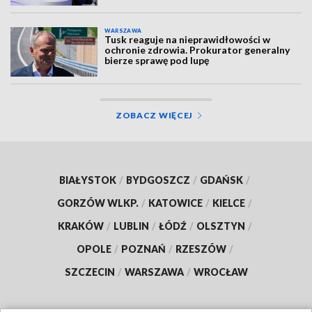
WARSZAWA
Tusk reaguje na nieprawidłowości w
ochronie zdrowia. Prokurator generalny
bierze sprawę pod lupę
ZOBACZ WIĘCEJ
BIAŁYSTOK
/
BYDGOSZCZ
/
GDAŃSK
/
GORZÓW WLKP.
/
KATOWICE
/
KIELCE
/
KRAKÓW
/
LUBLIN
/
ŁÓDŹ
/
OLSZTYN
/
OPOLE
/
POZNAŃ
/
RZESZÓW
/
SZCZECIN
/
WARSZAWA
/
WROCŁAW