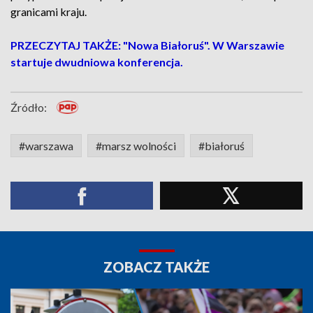
granicami kraju.
PRZECZYTAJ TAKŻE: "Nowa Białoruś". W Warszawie
startuje dwudniowa konferencja.
Źródło:
#warszawa
#marsz wolności
#białoruś
ZOBACZ TAKŻE