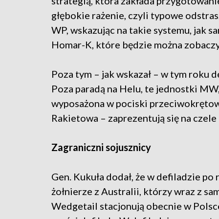
strategią, która zakłada przygotowani
głębokie rażenie, czyli typowe odstra
WP, wskazując na takie systemu, jak s
Homar-K, które będzie można zobaczyć
Poza tym – jak wskazał – w tym roku d
Poza paradą na Helu, te jednostki MW,
wyposażona w pociski przeciwokrętow
Rakietowa – zaprezentują się na czel
Zagraniczni sojusznicy
Gen. Kukuła dodał, że w defiladzie po 
żołnierze z Australii, którzy wraz z 
Wedgetail stacjonują obecnie w Polsc