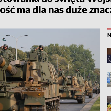
ość ma dla nas duże znac
N