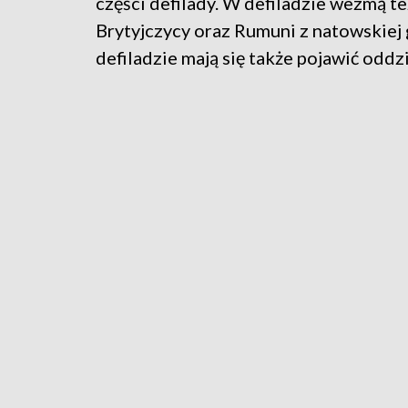
części defilady. W defiladzie wezmą te
Brytyjczycy oraz Rumuni z natowskiej 
defiladzie mają się także pojawić oddzi