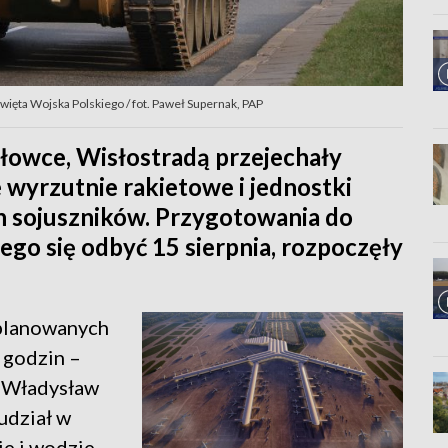
ęta Wojska Polskiego / fot. Paweł Supernak, PAP
łowce, Wisłostradą przejechały
e wyrzutnie rakietowe i jednostki
h sojuszników. Przygotowania do
ego się odbyć 15 sierpnia, rozpoczęły
aplanowanych
 godzin –
j Władysław
udział w
ie i wodzie