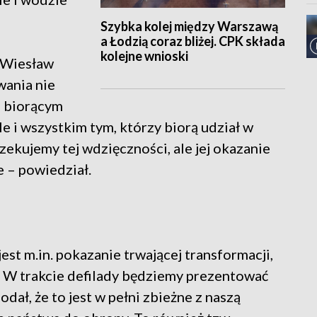
Szybka kolej między Warszawą
a Łodzią coraz bliżej. CPK składa
kolejne wnioski
 Wiesław
wania nie
m biorącym
e i wszystkim tym, którzy biorą udział w
zekujemy tej wdzięczności, ale jej okazanie
 – powiedział.
est m.in. pokazanie trwającej transformacji,
 – W trakcie defilady będziemy prezentować
odał, że to jest w pełni zbieżne z naszą