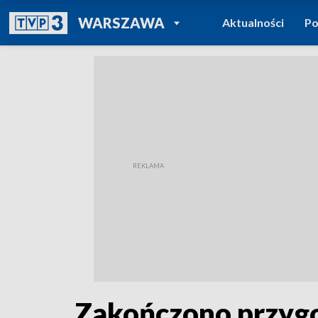
POWRÓT DO
WARSZAWA
Aktualności
Po
TVP REGIONY
Zakończono przygo