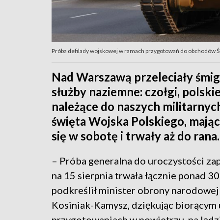
Próba defilady wojskowej w ramach przygotowań do obchodów Świ
Nad Warszawą przeleciały śmig
służby naziemne: czołgi, polski
należące do naszych militarnyc
święta Wojska Polskiego, mając
się w sobotę i trwały aż do rana.
– Próba generalna do uroczystości z
na 15 sierpnia trwała łącznie ponad 30
podkreślił minister obrony narodowe
Kosiniak-Kamysz, dziękując biorącym 
przygotowaniach w powietrzu, na lądz