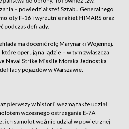
e państwa do obrony. To również tzw.
szania – powiedział szef Sztabu Generalnego
amoloty F-16 i wyrzutnie rakiet HIMARS oraz
 podczas defilady.
efilada ma docenić rolę Marynarki Wojennej.
 które operują na lądzie – w tym zwłaszcza
e Naval Strike Missile Morska Jednostka
e defilady pojazdów w Warszawie.
raz pierwszy w historii wezmą także udział
samolotem wczesnego ostrzegania E-7A
e; ich samolot weźmie udział w powietrznej