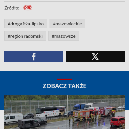
Źródło:
#droga iłża-lipsko
#mazowieckie
#region radomski
#mazowsze
ZOBACZ TAKŻE