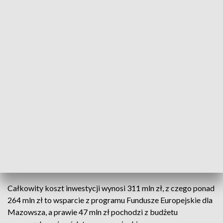
Stary odcinek w przebudowie, powstają dodatkowe
jezdnie
Obecnie trwa przebudowa odcinka tzw. starego śladu drogi
wojewódzkiej nr 747. Prowadzone są również prace
związane z budową dodatkowych jezdni, zjazdów oraz
przebudową dróg poprzecznych. Na mostach i wiadukcie
jest wykonywana izolacja.
Oprócz dróg powstają dwa mosty, wiadukt, 21 przepustów i
6 przejść dla zwierząt. Łącznie zostanie przebudowanych 15
skrzyżowań z drogami gminnymi i powiatowymi,
wybudowane zostaną dwa ronda. Powstaną też 42 zbiorniki
retencyjne.
Całkowity koszt inwestycji wynosi 311 mln zł, z czego ponad
264 mln zł to wsparcie z programu Fundusze Europejskie dla
Mazowsza, a prawie 47 mln zł pochodzi z budżetu