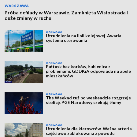
WARSZAWA
Próba defilady w Warszawie. Zamknięta Wisłostrada i
duże zmiany w ruchu
WARSZAWA
Utrudnienia na linii kolejowej. Awaria
systemu sterowania
WARSZAWA
Pułtusk bez korków, Łubienica z
problemami. GDDKiA odpowiada na apele
mieszkańców
WARSZAWA
The Weeknd tuż po weekendzie rozgrzeje
stolicę. PGE Narodowy czekają tłumy
WARSZAWA
Utrudnienia dla kierowców. Ważna arteria
częściowo zablokowana z powodu