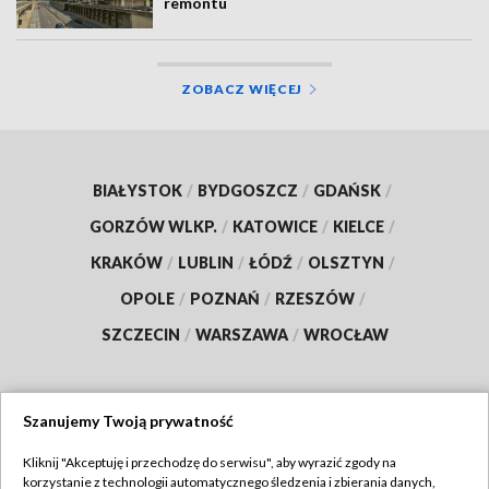
remontu
ZOBACZ WIĘCEJ
BIAŁYSTOK
/
BYDGOSZCZ
/
GDAŃSK
/
GORZÓW WLKP.
/
KATOWICE
/
KIELCE
/
KRAKÓW
/
LUBLIN
/
ŁÓDŹ
/
OLSZTYN
/
OPOLE
/
POZNAŃ
/
RZESZÓW
/
SZCZECIN
/
WARSZAWA
/
WROCŁAW
Szanujemy Twoją prywatność
Dołącz do nas:
Kliknij "Akceptuję i przechodzę do serwisu", aby wyrazić zgody na
korzystanie z technologii automatycznego śledzenia i zbierania danych,
TVP