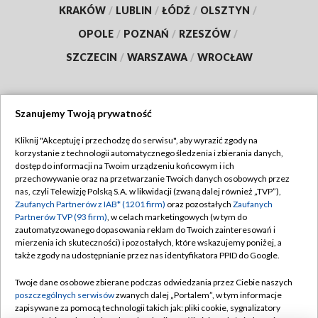
KRAKÓW
/
LUBLIN
/
ŁÓDŹ
/
OLSZTYN
/
OPOLE
/
POZNAŃ
/
RZESZÓW
/
SZCZECIN
/
WARSZAWA
/
WROCŁAW
Szanujemy Twoją prywatność
Dołącz do nas:
Kliknij "Akceptuję i przechodzę do serwisu", aby wyrazić zgody na
korzystanie z technologii automatycznego śledzenia i zbierania danych,
TVP
dostęp do informacji na Twoim urządzeniu końcowym i ich
Abonament TVP
przechowywanie oraz na przetwarzanie Twoich danych osobowych przez
Regulamin TVP
nas, czyli Telewizję Polską S.A. w likwidacji (zwaną dalej również „TVP”),
Emisja w TVP
Zaufanych Partnerów z IAB* (1201 firm)
oraz pozostałych
Zaufanych
Polityka prywatności
Partnerów TVP (93 firm)
, w celach marketingowych (w tym do
Centrum informacji TVP
Moje zgody
zautomatyzowanego dopasowania reklam do Twoich zainteresowań i
mierzenia ich skuteczności) i pozostałych, które wskazujemy poniżej, a
Naziemna Telewizja Cyfrowa
Pomoc
także zgody na udostępnianie przez nas identyfikatora PPID do Google.
Sklep TVP
Biuro reklamy
Twoje dane osobowe zbierane podczas odwiedzania przez Ciebie naszych
Rada Programowa
poszczególnych serwisów
zwanych dalej „Portalem”, w tym informacje
Kontakt
zapisywane za pomocą technologii takich jak: pliki cookie, sygnalizatory
System NOS