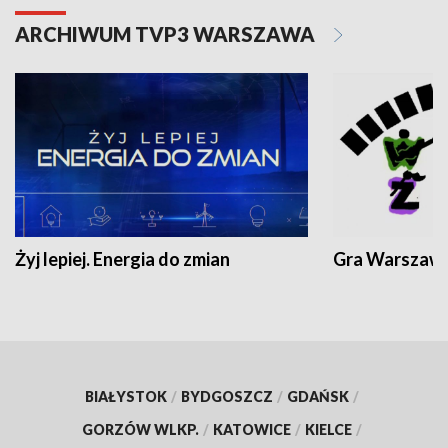
ARCHIWUM TVP3 WARSZAWA
Żyj lepiej. Energia do zmian
Gra Warszaw
BIAŁYSTOK
/
BYDGOSZCZ
/
GDAŃSK
/
GORZÓW WLKP.
/
KATOWICE
/
KIELCE
/