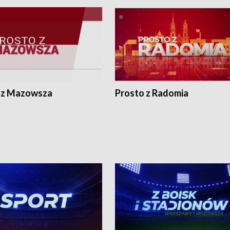
 z Mazowsza
Prosto z Radomia