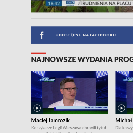
UDOSTĘPNIJ NA FACEBOOKU
NAJNOWSZE WYDANIA PR
Maciej Jamrozik
Michał
Koszykarze Legii Warszawa obronili tytuł
Dla koszy