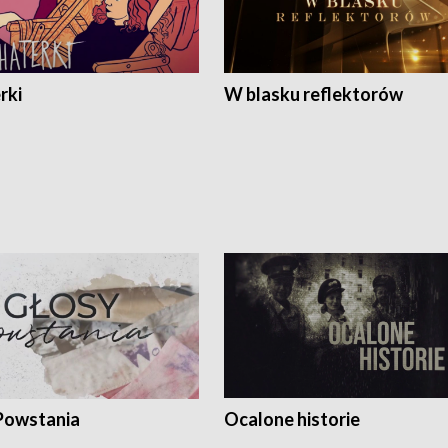
rki
W blasku reflektorów
Powstania
Ocalone historie