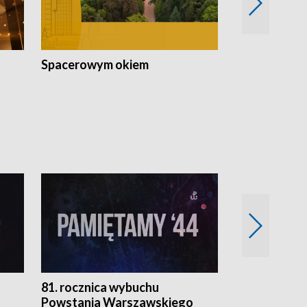
Spacerowym okiem
Filmowe spo
81. rocznica wybuchu
Retro Wawa
Powstania Warszawskiego