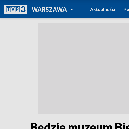
POWRÓT DO
WARSZAWA
Aktualności
Po
TVP REGIONY
Będzie muzeum Bi