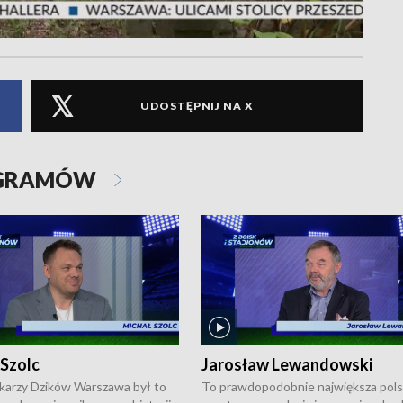
UDOSTĘPNIJ NA X
OGRAMÓW
 Szolc
Jarosław Lewandowski
karzy Dzików Warszawa był to
To prawdopodobnie największa pol