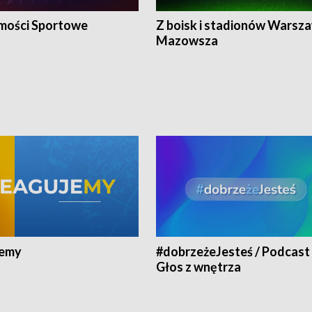
ości Sportowe
Z boisk i stadionów Warsza
Mazowsza
jemy
#dobrzeżeJesteś / Podcast 
Głos z wnętrza