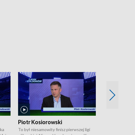
Piotr Kosiorowski
Tomasz Mat
ska
To był niesamowity finisz pierwszej ligi
Robert Lewandow