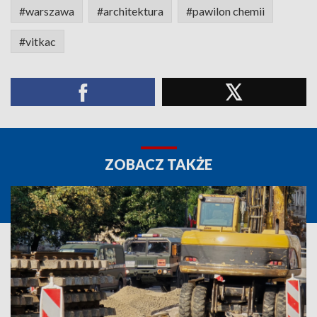
#warszawa
#architektura
#pawilon chemii
#vitkac
ZOBACZ TAKŻE