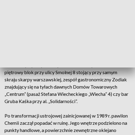
miejscem - np. po prawej stronie (między pawilonem a Al.
Jerozolimskimi) znajdował się duży parking, na którym w
połowie lat 70. zamontowano jedne z pierwszych w stolicy
parkometry, wówczas znane Polakom tylko z amerykańskich
filmów.
Oprócz pawilonu Chemii dziełem duetu architektów
Bogusławskiego i Gniewiewskiego było też kilka innych
charakterystycznych budynków Warszawy, m.in. 19-
piętrowy blok przy ulicy Smolnej 8 stojący przy samym
skraju skarpy warszawskiej, zespół gastronomiczny Zodiak
znajdujący się na tyłach dawnych Domów Towarowych
„Centrum” (pasaż Stefana Wiecheckiego „Wiecha” 4) czy bar
Gruba Kaśka przy al. „Solidarności”.
Po transformacji ustrojowej zainicjowanej w 1989 r. pawilon
Chemii zaczął popadać w ruinę. Jego wnętrze podzielono na
punkty handlowe, a powierzchnie zewnętrzne oklejano