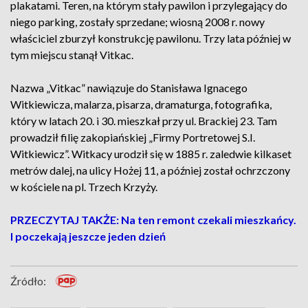
plakatami. Teren, na którym stały pawilon i przylegający do
niego parking, zostały sprzedane; wiosną 2008 r. nowy
właściciel zburzył konstrukcję pawilonu. Trzy lata później w
tym miejscu stanął Vitkac.
Nazwa „Vitkac” nawiązuje do Stanisława Ignacego
Witkiewicza, malarza, pisarza, dramaturga, fotografika,
który w latach 20. i 30. mieszkał przy ul. Brackiej 23. Tam
prowadził filię zakopiańskiej „Firmy Portretowej S.I.
Witkiewicz”. Witkacy urodził się w 1885 r. zaledwie kilkaset
metrów dalej, na ulicy Hożej 11, a później został ochrzczony
w kościele na pl. Trzech Krzyży.
PRZECZYTAJ TAKŻE: Na ten remont czekali mieszkańcy.
I poczekają jeszcze jeden dzień
Źródło: