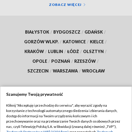
ZOBACZ WIĘCEJ
BIAŁYSTOK
/
BYDGOSZCZ
/
GDAŃSK
/
GORZÓW WLKP.
/
KATOWICE
/
KIELCE
/
KRAKÓW
/
LUBLIN
/
ŁÓDŹ
/
OLSZTYN
/
OPOLE
/
POZNAŃ
/
RZESZÓW
/
SZCZECIN
/
WARSZAWA
/
WROCŁAW
Szanujemy Twoją prywatność
Dołącz do nas:
Kliknij "Akceptuję i przechodzę do serwisu", aby wyrazić zgody na
korzystanie z technologii automatycznego śledzenia i zbierania danych,
TVP
dostęp do informacji na Twoim urządzeniu końcowym i ich
Abonament TVP
przechowywanie oraz na przetwarzanie Twoich danych osobowych przez
Regulamin TVP
nas, czyli Telewizję Polską S.A. w likwidacji (zwaną dalej również „TVP”),
Emisja w TVP
Zaufanych Partnerów z IAB* (1201 firm)
oraz pozostałych
Zaufanych