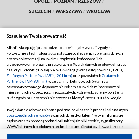
OPOLE
/
POZNAŃ
/
RZESZÓW
/
SZCZECIN
/
WARSZAWA
/
WROCŁAW
Szanujemy Twoją prywatność
Dołącz do nas:
Kliknij "Akceptuję i przechodzę do serwisu", aby wyrazić zgody na
korzystanie z technologii automatycznego śledzenia i zbierania danych,
TVP
dostęp do informacji na Twoim urządzeniu końcowym i ich
Abonament TVP
przechowywanie oraz na przetwarzanie Twoich danych osobowych przez
Regulamin TVP
nas, czyli Telewizję Polską S.A. w likwidacji (zwaną dalej również „TVP”),
Emisja w TVP
Zaufanych Partnerów z IAB* (1201 firm)
oraz pozostałych
Zaufanych
Polityka prywatności
Partnerów TVP (93 firm)
, w celach marketingowych (w tym do
Centrum informacji TVP
Moje zgody
zautomatyzowanego dopasowania reklam do Twoich zainteresowań i
mierzenia ich skuteczności) i pozostałych, które wskazujemy poniżej, a
Naziemna Telewizja Cyfrowa
Pomoc
także zgody na udostępnianie przez nas identyfikatora PPID do Google.
Sklep TVP
Biuro reklamy
Twoje dane osobowe zbierane podczas odwiedzania przez Ciebie naszych
Rada Programowa
poszczególnych serwisów
zwanych dalej „Portalem”, w tym informacje
Kontakt
zapisywane za pomocą technologii takich jak: pliki cookie, sygnalizatory
System NOS
WWW lub innych podobnych technologii umożliwiających świadczenie
dopasowanych i bezpiecznych usług, personalizację treści oraz reklam,
Informacje o nadawcy
Kanały
udostępnianie funkcji mediów społecznościowych oraz analizowanie