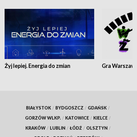
Żyj lepiej. Energia do zmian
Gra Warszaw
BIAŁYSTOK
/
BYDGOSZCZ
/
GDAŃSK
/
GORZÓW WLKP.
/
KATOWICE
/
KIELCE
/
KRAKÓW
/
LUBLIN
/
ŁÓDŹ
/
OLSZTYN
/