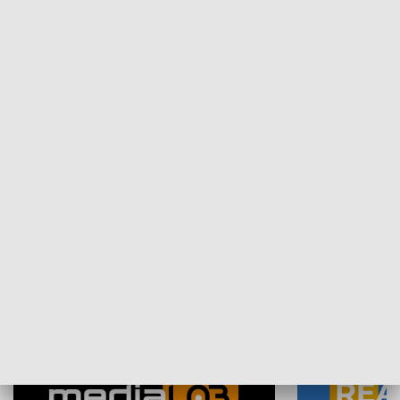
Plebiscyt Najlepsi Sportowcy
Wiadomości 
Warszawy 2025
SPOŁECZEŃSTWO