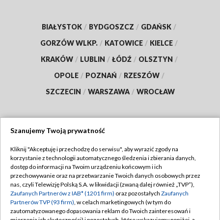
BIAŁYSTOK
/
BYDGOSZCZ
/
GDAŃSK
/
GORZÓW WLKP.
/
KATOWICE
/
KIELCE
/
KRAKÓW
/
LUBLIN
/
ŁÓDŹ
/
OLSZTYN
/
OPOLE
/
POZNAŃ
/
RZESZÓW
/
SZCZECIN
/
WARSZAWA
/
WROCŁAW
Szanujemy Twoją prywatność
Dołącz do nas:
Kliknij "Akceptuję i przechodzę do serwisu", aby wyrazić zgody na
korzystanie z technologii automatycznego śledzenia i zbierania danych,
TVP
dostęp do informacji na Twoim urządzeniu końcowym i ich
Abonament TVP
przechowywanie oraz na przetwarzanie Twoich danych osobowych przez
Regulamin TVP
nas, czyli Telewizję Polską S.A. w likwidacji (zwaną dalej również „TVP”),
Emisja w TVP
Polityka prywatności
Zaufanych Partnerów z IAB* (1201 firm)
oraz pozostałych
Zaufanych
Partnerów TVP (93 firm)
, w celach marketingowych (w tym do
Centrum informacji TVP
Moje zgody
zautomatyzowanego dopasowania reklam do Twoich zainteresowań i
mierzenia ich skuteczności) i pozostałych, które wskazujemy poniżej, a