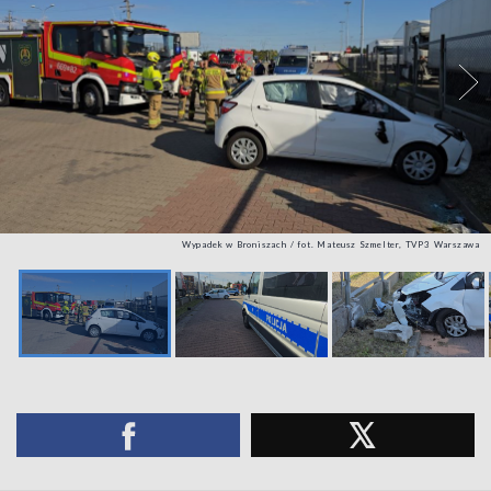
Wypadek w Broniszach / fot. Mateusz Szmelter, TVP3 Warszawa