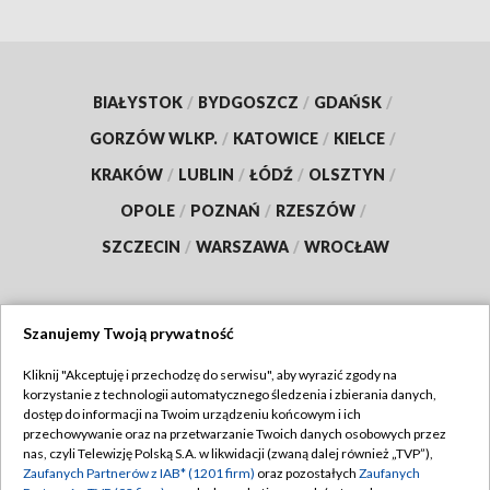
BIAŁYSTOK
/
BYDGOSZCZ
/
GDAŃSK
/
GORZÓW WLKP.
/
KATOWICE
/
KIELCE
/
KRAKÓW
/
LUBLIN
/
ŁÓDŹ
/
OLSZTYN
/
OPOLE
/
POZNAŃ
/
RZESZÓW
/
SZCZECIN
/
WARSZAWA
/
WROCŁAW
Szanujemy Twoją prywatność
Dołącz do nas:
Kliknij "Akceptuję i przechodzę do serwisu", aby wyrazić zgody na
korzystanie z technologii automatycznego śledzenia i zbierania danych,
TVP
dostęp do informacji na Twoim urządzeniu końcowym i ich
Abonament TVP
przechowywanie oraz na przetwarzanie Twoich danych osobowych przez
Regulamin TVP
nas, czyli Telewizję Polską S.A. w likwidacji (zwaną dalej również „TVP”),
Emisja w TVP
Zaufanych Partnerów z IAB* (1201 firm)
oraz pozostałych
Zaufanych
Polityka prywatności