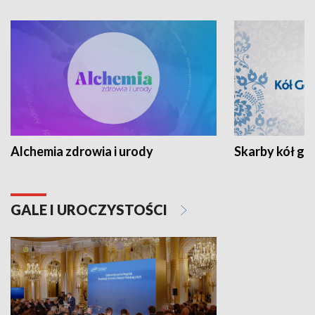
Alchemia zdrowia i urody
Skarby kół go
GALE I UROCZYSTOŚCI