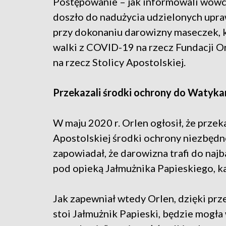
Postępowanie – jak informowali wówcz
doszło do nadużycia udzielonych upr
przy dokonaniu darowizny maseczek, 
walki z COVID-19 na rzecz Fundacji O
na rzecz Stolicy Apostolskiej.
Przekazali środki ochrony do Watyka
W maju 2020 r. Orlen ogłosił, że prz
Apostolskiej środki ochrony niezbęd
zapowiadał, że darowizna trafi do naj
pod opieką Jałmużnika Papieskiego, k
Jak zapewniał wtedy Orlen, dzięki prze
stoi Jałmużnik Papieski, będzie mogła