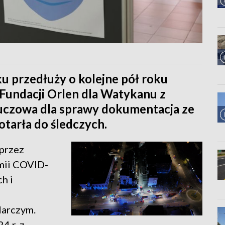
 przedłuży o kolejne pół roku
Fundacji Orlen dla Watykanu z
uczowa dla sprawy dokumentacja ze
otarła do śledczych.
przez
mii COVID-
h i
darczym.
4 r. z