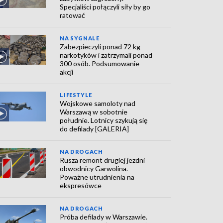
Specjaliści połączyli siły by go
ratować
NA SYGNALE
Zabezpieczyli ponad 72 kg
narkotyków i zatrzymali ponad
300 osób. Podsumowanie
akcji
LIFESTYLE
Wojskowe samoloty nad
Warszawą w sobotnie
południe. Lotnicy szykują się
do defilady [GALERIA]
NA DROGACH
Rusza remont drugiej jezdni
obwodnicy Garwolina.
Poważne utrudnienia na
ekspresówce
NA DROGACH
Próba defilady w Warszawie.