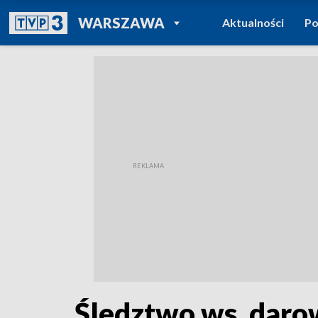
POWRÓT DO
WARSZAWA
Aktualności
Po
TVP REGIONY
Śledztwo ws. daro