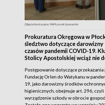
Zdjęcia ilustracyjne. PAP/Leszek Szymański
Prokuratura Okręgowa w Płocku
śledztwo dotyczące darowizny 
czasów pandemii COVID-19. Kl
Stolicy Apostolskiej wciąż nie d
Postępowanie dotyczące przekazania 
Fundację Orlen do Watykanu w pande
19, jako darowizny środków ochronnyc
higienicznych, obejmuje art. 296, czyli
wyrządzenie szkody w obrocie gospo
Zostało ono wszczęte we wrześniu 202