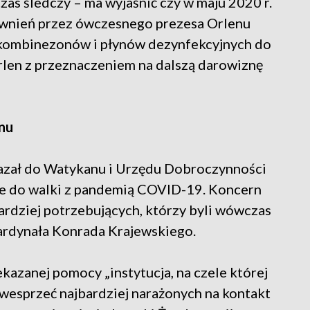
as śledczy – ma wyjaśnić czy w maju 2020 r.
awnień przez ówczesnego prezesa Orlenu
kombinezonów i płynów dezynfekcyjnych do
rlen z przeznaczeniem na dalszą darowiznę
nu
ekazał do Watykanu i Urzędu Dobroczynności
ne do walki z pandemią COVID-19. Koncern
bardziej potrzebujących, którzy byli wówczas
ardynała Konrada Krajewskiego.
kazanej pomocy „instytucja, na czele której
 wesprzeć najbardziej narażonych na kontakt