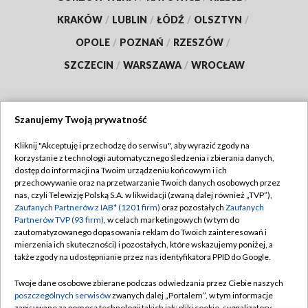
KRAKÓW
/
LUBLIN
/
ŁÓDŹ
/
OLSZTYN
/
OPOLE
/
POZNAŃ
/
RZESZÓW
/
SZCZECIN
/
WARSZAWA
/
WROCŁAW
Szanujemy Twoją prywatność
Dołącz do nas:
Kliknij "Akceptuję i przechodzę do serwisu", aby wyrazić zgody na
korzystanie z technologii automatycznego śledzenia i zbierania danych,
TVP
dostęp do informacji na Twoim urządzeniu końcowym i ich
Abonament TVP
przechowywanie oraz na przetwarzanie Twoich danych osobowych przez
Regulamin TVP
nas, czyli Telewizję Polską S.A. w likwidacji (zwaną dalej również „TVP”),
Emisja w TVP
Zaufanych Partnerów z IAB* (1201 firm)
oraz pozostałych
Zaufanych
Polityka prywatności
Partnerów TVP (93 firm)
, w celach marketingowych (w tym do
Centrum informacji TVP
Moje zgody
zautomatyzowanego dopasowania reklam do Twoich zainteresowań i
mierzenia ich skuteczności) i pozostałych, które wskazujemy poniżej, a
Naziemna Telewizja Cyfrowa
Pomoc
także zgody na udostępnianie przez nas identyfikatora PPID do Google.
Sklep TVP
Biuro reklamy
Twoje dane osobowe zbierane podczas odwiedzania przez Ciebie naszych
Rada Programowa
poszczególnych serwisów
zwanych dalej „Portalem”, w tym informacje
Kontakt
zapisywane za pomocą technologii takich jak: pliki cookie, sygnalizatory