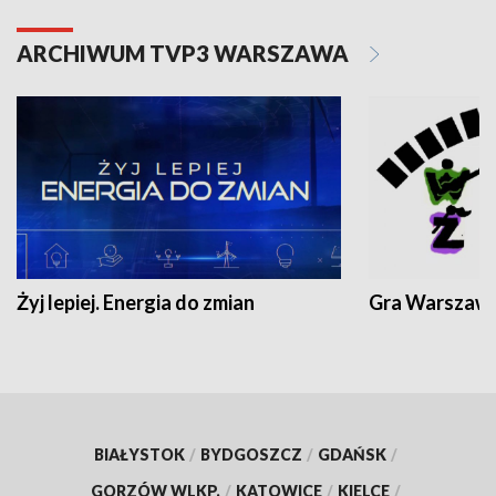
ARCHIWUM TVP3 WARSZAWA
Żyj lepiej. Energia do zmian
Gra Warszaw
BIAŁYSTOK
/
BYDGOSZCZ
/
GDAŃSK
/
GORZÓW WLKP.
/
KATOWICE
/
KIELCE
/