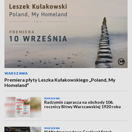
WARSZAWA
Premiera płyty Leszka Kułakowskiego „Poland, My
Homeland”
WARSZAWA
Radzymin zaprasza na obchody 106.
rocznicy Bitwy Warszawskiej 1920 roku
WARSZAWA
III Międzynarodowy Festiwal Sztuk