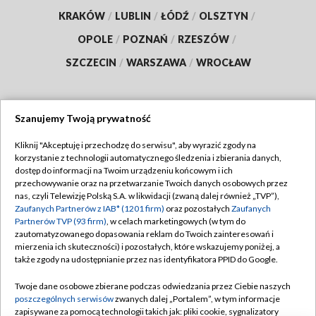
KRAKÓW
/
LUBLIN
/
ŁÓDŹ
/
OLSZTYN
/
OPOLE
/
POZNAŃ
/
RZESZÓW
/
SZCZECIN
/
WARSZAWA
/
WROCŁAW
Szanujemy Twoją prywatność
Dołącz do nas:
Kliknij "Akceptuję i przechodzę do serwisu", aby wyrazić zgody na
korzystanie z technologii automatycznego śledzenia i zbierania danych,
TVP
dostęp do informacji na Twoim urządzeniu końcowym i ich
Abonament TVP
przechowywanie oraz na przetwarzanie Twoich danych osobowych przez
Regulamin TVP
nas, czyli Telewizję Polską S.A. w likwidacji (zwaną dalej również „TVP”),
Emisja w TVP
Polityka prywatności
Zaufanych Partnerów z IAB* (1201 firm)
oraz pozostałych
Zaufanych
Partnerów TVP (93 firm)
, w celach marketingowych (w tym do
Centrum informacji TVP
Moje zgody
zautomatyzowanego dopasowania reklam do Twoich zainteresowań i
mierzenia ich skuteczności) i pozostałych, które wskazujemy poniżej, a
Naziemna Telewizja Cyfrowa
Pomoc
także zgody na udostępnianie przez nas identyfikatora PPID do Google.
Sklep TVP
Biuro reklamy
Twoje dane osobowe zbierane podczas odwiedzania przez Ciebie naszych
Rada Programowa
Kontakt
poszczególnych serwisów
zwanych dalej „Portalem”, w tym informacje
zapisywane za pomocą technologii takich jak: pliki cookie, sygnalizatory