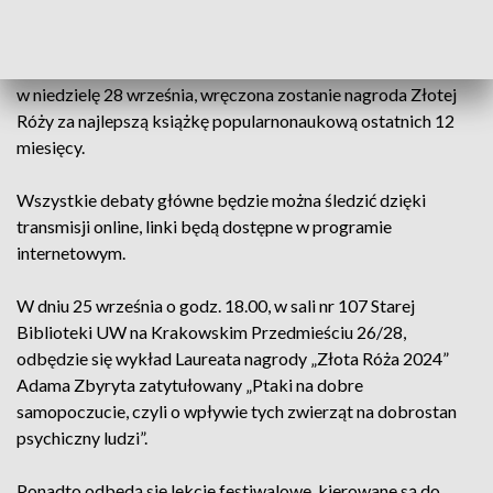
Wydziale Fizyki, sala 0.03, ul. Pasteura 5, 02-093 Warszawa.
Podczas debaty, organizowanej w ostatnim dniu festiwalu, tj.
w niedzielę 28 września, wręczona zostanie nagroda Złotej
Róży za najlepszą książkę popularnonaukową ostatnich 12
miesięcy.
Wszystkie debaty główne będzie można śledzić dzięki
transmisji online, linki będą dostępne w programie
internetowym.
W dniu 25 września o godz. 18.00, w sali nr 107 Starej
Biblioteki UW na Krakowskim Przedmieściu 26/28,
odbędzie się wykład Laureata nagrody „Złota Róża 2024”
Adama Zbyryta zatytułowany „Ptaki na dobre
samopoczucie, czyli o wpływie tych zwierząt na dobrostan
psychiczny ludzi”.
Ponadto odbędą się lekcje festiwalowe, kierowane są do