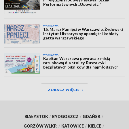
Performatywnych „Opowieści”
WARSZAWA
15. Marsz Pamięci w Warszawie. Żydowski
Instytut Historyczny upamiętni kobiety
getta warszawskiego
WARSZAWA
Kapitan Warszawa powraca z misją
ratunkową dla stolicy. Rusza cykl
bezpłatnych pikników dla najmłodszych
ZOBACZ WIĘCEJ
BIAŁYSTOK
/
BYDGOSZCZ
/
GDAŃSK
/
GORZÓW WLKP.
/
KATOWICE
/
KIELCE
/