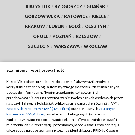
BIAŁYSTOK
/
BYDGOSZCZ
/
GDAŃSK
/
GORZÓW WLKP.
/
KATOWICE
/
KIELCE
/
KRAKÓW
/
LUBLIN
/
ŁÓDŹ
/
OLSZTYN
/
OPOLE
/
POZNAŃ
/
RZESZÓW
/
SZCZECIN
/
WARSZAWA
/
WROCŁAW
Szanujemy Twoją prywatność
Dołącz do nas:
Kliknij "Akceptuję i przechodzę do serwisu", aby wyrazić zgody na
korzystanie z technologii automatycznego śledzenia i zbierania danych,
TVP
dostęp do informacji na Twoim urządzeniu końcowym i ich
Abonament TVP
przechowywanie oraz na przetwarzanie Twoich danych osobowych przez
Regulamin TVP
nas, czyli Telewizję Polską S.A. w likwidacji (zwaną dalej również „TVP”),
Emisja w TVP
Polityka prywatności
Zaufanych Partnerów z IAB* (1201 firm)
oraz pozostałych
Zaufanych
Partnerów TVP (93 firm)
, w celach marketingowych (w tym do
Centrum informacji TVP
Moje zgody
zautomatyzowanego dopasowania reklam do Twoich zainteresowań i
mierzenia ich skuteczności) i pozostałych, które wskazujemy poniżej, a
Naziemna Telewizja Cyfrowa
Pomoc
także zgody na udostępnianie przez nas identyfikatora PPID do Google.