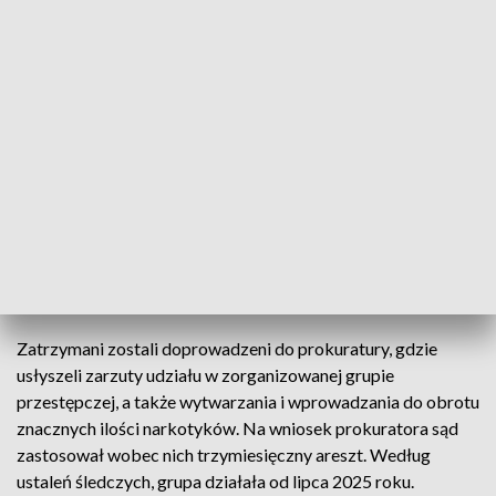
narkotyków. – Skala znaleziska była ogromna.
Funkcjonariusze zabezpieczyli ponad 700 kilogramów
klefedronu w postaci płynnej oraz 70 kilogramów tej
substancji w formie skrystalizowanej – informuje policja.
– Na miejscu zatrzymano dwóch mężczyzn, którzy
nadzorowali proces produkcji – przekazał rzecznik CBŚP
komisarz Krzysztof Wrześniowski. Dodał, że czarnorynkowa
wartość zabezpieczonych narkotyków to przeszło 4 mln
złotych.
Dwóch mężczyzn usłyszało zarzuty
Zatrzymani zostali doprowadzeni do prokuratury, gdzie
usłyszeli zarzuty udziału w zorganizowanej grupie
przestępczej, a także wytwarzania i wprowadzania do obrotu
znacznych ilości narkotyków. Na wniosek prokuratora sąd
zastosował wobec nich trzymiesięczny areszt. Według
ustaleń śledczych, grupa działała od lipca 2025 roku.