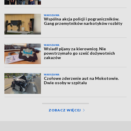
WARSZAWA
Wspólna akcja policji i pograniczników.
Gang przemytników narkotyków rozbity
WARSZAWA
Wsiadł pijany za kierownicę. Nie
powstrzymało go sześć dożywotnich
zakazów
WARSZAWA
Czołowe zderzenie aut na Mokotowie.
Dwie osoby w szpitalu
ZOBACZ WIĘCEJ