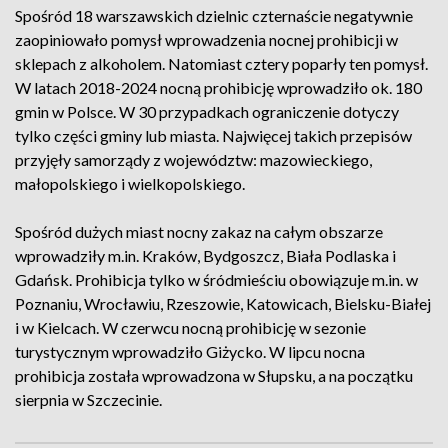
Spośród 18 warszawskich dzielnic czternaście negatywnie
zaopiniowało pomysł wprowadzenia nocnej prohibicji w
sklepach z alkoholem. Natomiast cztery poparły ten pomysł.
W latach 2018-2024 nocną prohibicję wprowadziło ok. 180
gmin w Polsce. W 30 przypadkach ograniczenie dotyczy
tylko części gminy lub miasta. Najwięcej takich przepisów
przyjęły samorządy z województw: mazowieckiego,
małopolskiego i wielkopolskiego.
Spośród dużych miast nocny zakaz na całym obszarze
wprowadziły m.in. Kraków, Bydgoszcz, Biała Podlaska i
Gdańsk. Prohibicja tylko w śródmieściu obowiązuje m.in. w
Poznaniu, Wrocławiu, Rzeszowie, Katowicach, Bielsku-Białej
i w Kielcach. W czerwcu nocną prohibicję w sezonie
turystycznym wprowadziło Giżycko. W lipcu nocna
prohibicja została wprowadzona w Słupsku, a na początku
sierpnia w Szczecinie.