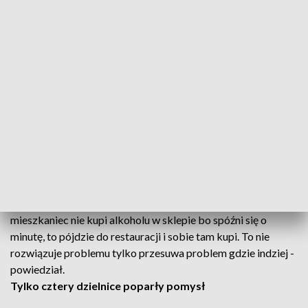
Przeciw wprowadzeniu prohibicji zagłosowali radni na Woli.
Wobec dwóch projektów trzynastu radnych było przeciw
wprowadzeniu, sześciu za, a jeden radny wstrzymał się do
głosu. Wcześniej radny niezrzeszony Kamil Kociszewski
przekonywał, że każdy z tych projektów jest ważny dla
mieszkańców miasta. Przypomniał, że warszawiacy wyrazili
już swoje zdanie w konsultacjach i barometrze warszawskim,
w którym poparli pomysł wprowadzenia prohibicji. Zachęcił
radnych do poparcia projektów.
Przewodniczący klubu radnych KO Kamil Giemza zaznaczył,
że wprowadzenie zakazu w tych godzinach to nie jest
prohibicja, bo nie jest to zakaz kupna alkoholu. - Jak
mieszkaniec nie kupi alkoholu w sklepie bo spóźni się o
minutę, to pójdzie do restauracji i sobie tam kupi. To nie
rozwiązuje problemu tylko przesuwa problem gdzie indziej -
powiedział.
Tylko cztery dzielnice poparły pomysł