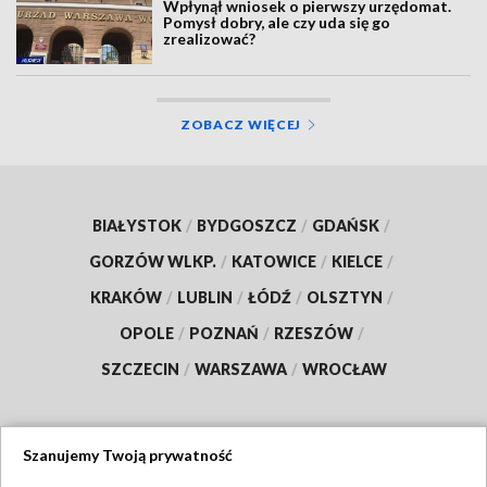
Wpłynął wniosek o pierwszy urzędomat.
Pomysł dobry, ale czy uda się go
zrealizować?
ZOBACZ WIĘCEJ
BIAŁYSTOK
/
BYDGOSZCZ
/
GDAŃSK
/
GORZÓW WLKP.
/
KATOWICE
/
KIELCE
/
KRAKÓW
/
LUBLIN
/
ŁÓDŹ
/
OLSZTYN
/
OPOLE
/
POZNAŃ
/
RZESZÓW
/
SZCZECIN
/
WARSZAWA
/
WROCŁAW
Szanujemy Twoją prywatność
Dołącz do nas: