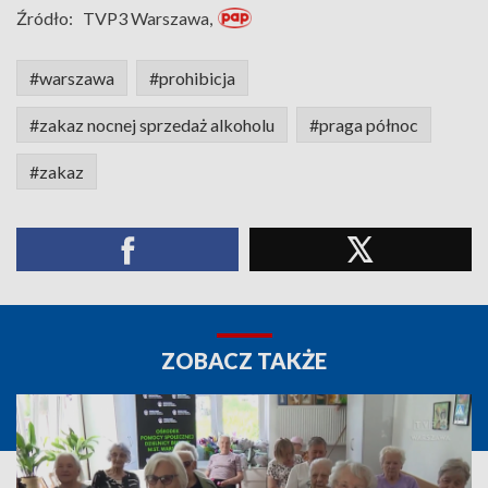
Źródło:
TVP3 Warszawa,
#warszawa
#prohibicja
#zakaz nocnej sprzedaż alkoholu
#praga północ
#zakaz
ZOBACZ TAKŻE