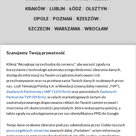
KRAKÓW
/
LUBLIN
/
ŁÓDŹ
/
OLSZTYN
/
OPOLE
/
POZNAŃ
/
RZESZÓW
/
SZCZECIN
/
WARSZAWA
/
WROCŁAW
Szanujemy Twoją prywatność
Dołącz do nas:
Kliknij "Akceptuję i przechodzę do serwisu", aby wyrazić zgody na
korzystanie z technologii automatycznego śledzenia i zbierania danych,
TVP
dostęp do informacji na Twoim urządzeniu końcowym i ich
Abonament TVP
przechowywanie oraz na przetwarzanie Twoich danych osobowych przez
Regulamin TVP
nas, czyli Telewizję Polską S.A. w likwidacji (zwaną dalej również „TVP”),
Emisja w TVP
Zaufanych Partnerów z IAB* (1201 firm)
oraz pozostałych
Zaufanych
Polityka prywatności
Partnerów TVP (93 firm)
, w celach marketingowych (w tym do
Centrum informacji TVP
Moje zgody
zautomatyzowanego dopasowania reklam do Twoich zainteresowań i
mierzenia ich skuteczności) i pozostałych, które wskazujemy poniżej, a
Naziemna Telewizja Cyfrowa
Pomoc
także zgody na udostępnianie przez nas identyfikatora PPID do Google.
Sklep TVP
Biuro reklamy
Twoje dane osobowe zbierane podczas odwiedzania przez Ciebie naszych
Rada Programowa
poszczególnych serwisów
zwanych dalej „Portalem”, w tym informacje
Kontakt
zapisywane za pomocą technologii takich jak: pliki cookie, sygnalizatory