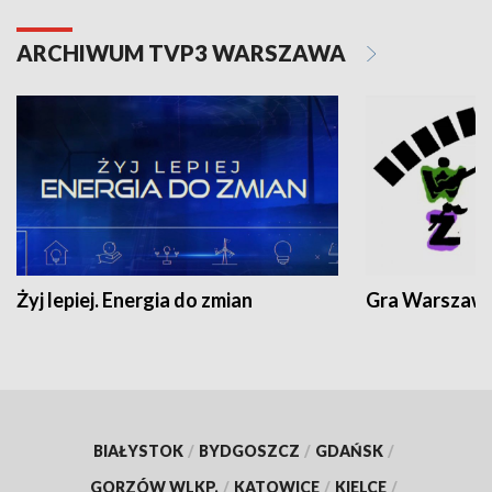
ARCHIWUM TVP3 WARSZAWA
Żyj lepiej. Energia do zmian
Gra Warszaw
BIAŁYSTOK
/
BYDGOSZCZ
/
GDAŃSK
/
GORZÓW WLKP.
/
KATOWICE
/
KIELCE
/