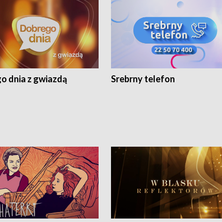
o dnia z gwiazdą
Srebrny telefon