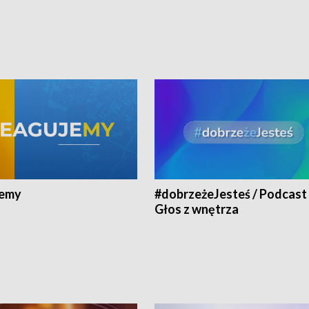
jemy
#dobrzeżeJesteś / Podcast 
Głos z wnętrza