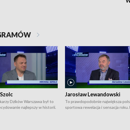
W
OGRAMÓW
 Szolc
Jarosław Lewandowski
karzy Dzików Warszawa był to
To prawdopodobnie największa pol
cydowanie najlepszy w historii.
sportowa rewelacja i sensacja roku.
pierwszy raz sięgnęli po
Chwalińska podbiła serca całej Pols
rodowe trofeum, wygrywając
kortach imienia Rolanda Garrosa w
ocno Europejską. Potem zaczęli
wielkoszlemowym turnieju French 