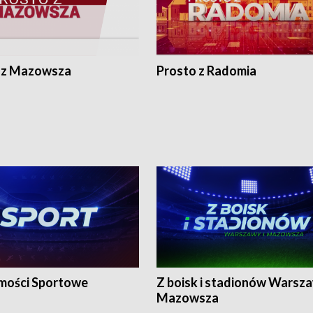
 z Mazowsza
Prosto z Radomia
ości Sportowe
Z boisk i stadionów Warsza
Mazowsza