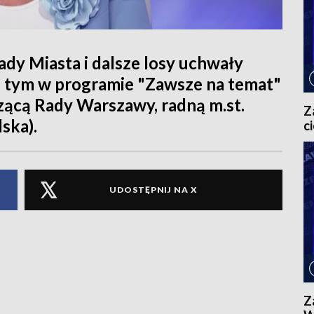
ady Miasta i dalsze losy uchwały
o tym w programie "Zawsze na temat"
zącą Rady Warszawy, radną m.st.
Z
ska).
c
UDOSTĘPNIJ NA X
Z