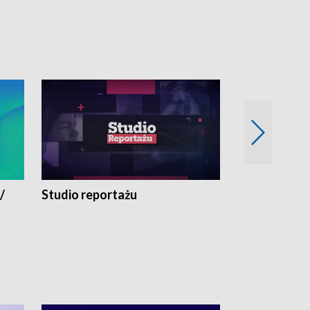
/
Studio reportażu
Eksperyment