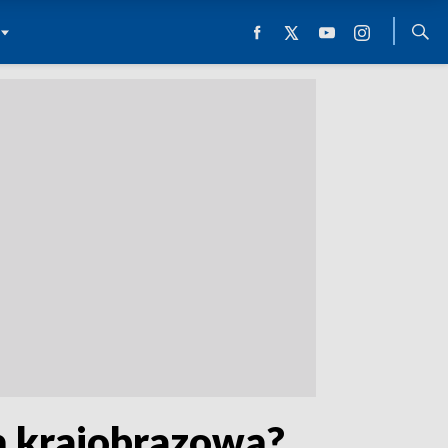
łą krajobrazową?