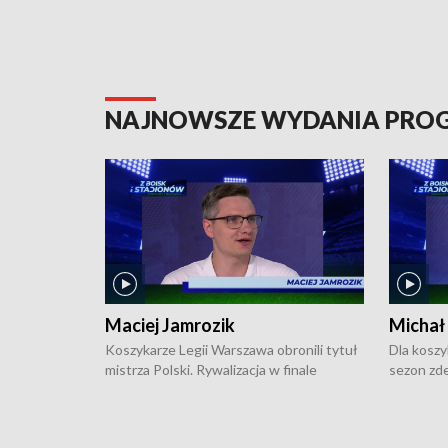
NAJNOWSZE WYDANIA PR
Maciej Jamrozik
Michał
Koszykarze Legii Warszawa obronili tytuł
Dla koszy
mistrza Polski. Rywalizacja w finale
sezon zde
ekstraklasy toczyła się do czterech
Najpierw 
zwycięstw i dopiero ostatni, siódmy mecz
międzyna
okazał się decydujący. W hali przy
Ligę Półn