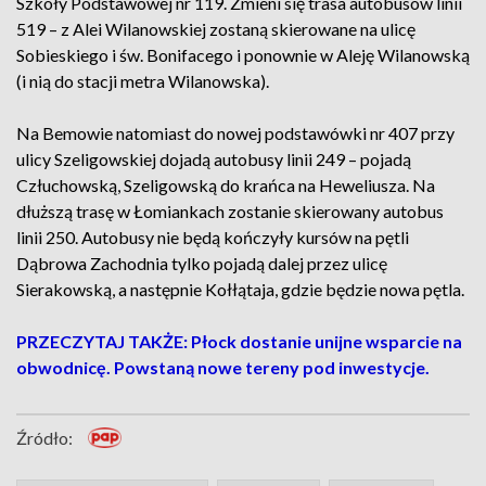
Szkoły Podstawowej nr 119. Zmieni się trasa autobusów linii
519 – z Alei Wilanowskiej zostaną skierowane na ulicę
Sobieskiego i św. Bonifacego i ponownie w Aleję Wilanowską
(i nią do stacji metra Wilanowska).
Na Bemowie natomiast do nowej podstawówki nr 407 przy
ulicy Szeligowskiej dojadą autobusy linii 249 – pojadą
Człuchowską, Szeligowską do krańca na Heweliusza. Na
dłuższą trasę w Łomiankach zostanie skierowany autobus
linii 250. Autobusy nie będą kończyły kursów na pętli
Dąbrowa Zachodnia tylko pojadą dalej przez ulicę
Sierakowską, a następnie Kołłątaja, gdzie będzie nowa pętla.
PRZECZYTAJ TAKŻE: Płock dostanie unijne wsparcie na
obwodnicę. Powstaną nowe tereny pod inwestycje.
Źródło: