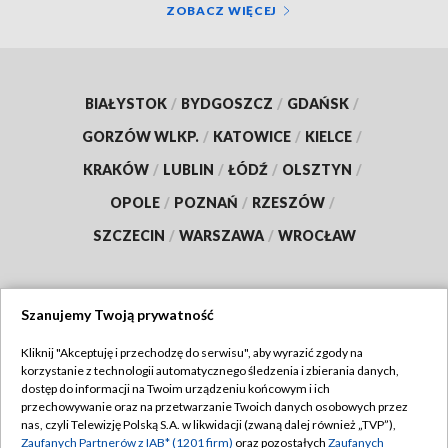
ZOBACZ WIĘCEJ
BIAŁYSTOK
/
BYDGOSZCZ
/
GDAŃSK
/
GORZÓW WLKP.
/
KATOWICE
/
KIELCE
/
KRAKÓW
/
LUBLIN
/
ŁÓDŹ
/
OLSZTYN
/
OPOLE
/
POZNAŃ
/
RZESZÓW
/
SZCZECIN
/
WARSZAWA
/
WROCŁAW
Szanujemy Twoją prywatność
Dołącz do nas:
Kliknij "Akceptuję i przechodzę do serwisu", aby wyrazić zgody na
korzystanie z technologii automatycznego śledzenia i zbierania danych,
TVP
dostęp do informacji na Twoim urządzeniu końcowym i ich
Abonament TVP
przechowywanie oraz na przetwarzanie Twoich danych osobowych przez
Regulamin TVP
nas, czyli Telewizję Polską S.A. w likwidacji (zwaną dalej również „TVP”),
Emisja w TVP
Polityka prywatności
Zaufanych Partnerów z IAB* (1201 firm)
oraz pozostałych
Zaufanych