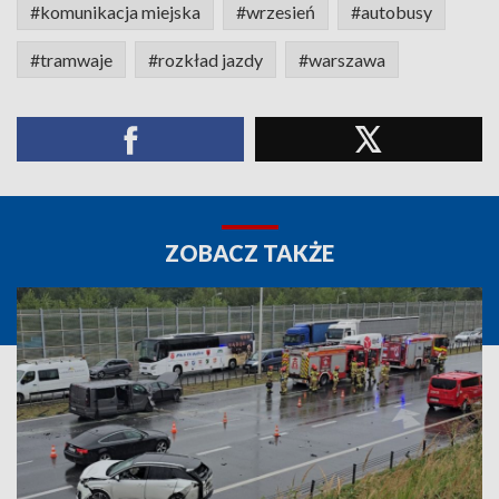
#komunikacja miejska
#wrzesień
#autobusy
#tramwaje
#rozkład jazdy
#warszawa
ZOBACZ TAKŻE