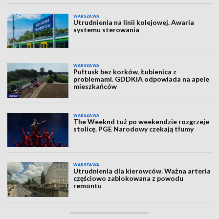
WARSZAWA
Utrudnienia na linii kolejowej. Awaria
systemu sterowania
WARSZAWA
Pułtusk bez korków, Łubienica z
problemami. GDDKiA odpowiada na apele
mieszkańców
WARSZAWA
The Weeknd tuż po weekendzie rozgrzeje
stolicę. PGE Narodowy czekają tłumy
WARSZAWA
Utrudnienia dla kierowców. Ważna arteria
częściowo zablokowana z powodu
remontu