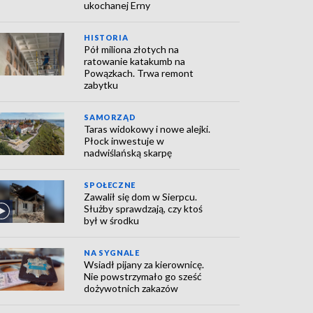
ukochanej Erny
HISTORIA
Pół miliona złotych na
ratowanie katakumb na
Powązkach. Trwa remont
zabytku
SAMORZĄD
Taras widokowy i nowe alejki.
Płock inwestuje w
nadwiślańską skarpę
SPOŁECZNE
Zawalił się dom w Sierpcu.
Służby sprawdzają, czy ktoś
był w środku
NA SYGNALE
Wsiadł pijany za kierownicę.
Nie powstrzymało go sześć
dożywotnich zakazów