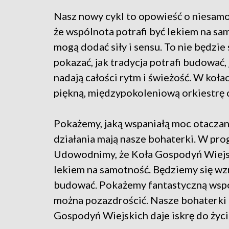
Nasz nowy cykl to opowieść o niesamow
że wspólnota potrafi być lekiem na sa
mogą dodać siły i sensu. To nie będzi
pokazać, jak tradycja potrafi budować,
nadają całości rytm i świeżość. W koła
piękną, międzypokoleniową orkiestrę 
Pokażemy, jaką wspaniałą moc otaczan
działania mają nasze bohaterki. W prog
Udowodnimy, że Koła Gospodyń Wiejsk
lekiem na samotność. Będziemy się wzr
budować. Pokażemy fantastyczną wspó
można pozazdrościć. Nasze bohaterki 
Gospodyń Wiejskich daje iskrę do życi