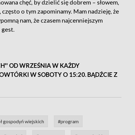
owana chęć, by dzielić się dobrem – słowem,
, często o tym zapominamy. Mam nadzieję, że
ypomną nam, że czasem najcenniejszym
 gest.
CH'' OD WRZEŚNIA W KAŻDY
POWTÓRKI W SOBOTY O 15:20. BĄDŹCIE Z
ł gospodyń wiejskich
#program