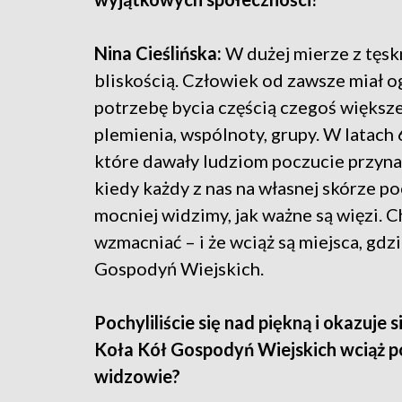
Nina Cieślińska:
W dużej mierze z tęsk
bliskością. Człowiek od zawsze miał 
potrzebę bycia częścią czegoś większ
plemienia, wspólnoty, grupy. W latach 6
które dawały ludziom poczucie przyna
kiedy każdy z nas na własnej skórze p
mocniej widzimy, jak ważne są więzi. 
wzmacniać – i że wciąż są miejsca, gdzi
Gospodyń Wiejskich.
Pochyliliście się nad piękną i okazuje s
Koła Kół Gospodyń Wiejskich wciąż p
widzowie?