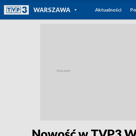
POWRÓT DO
WARSZAWA
Aktualności
Po
TVP REGIONY
Nowość w TVP3 War