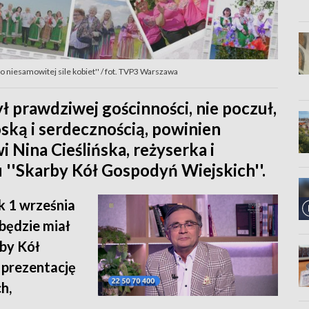
 o niesamowitej sile kobiet'' / fot. TVP3 Warszawa
ył prawdziwej gościnności, nie poczuł,
ską i serdecznością, powinien
i Nina Cieślińska, reżyserka i
'Skarby Kół Gospodyń Wiejskich''.
k 1 września
będzie miał
rby Kół
 prezentację
h,