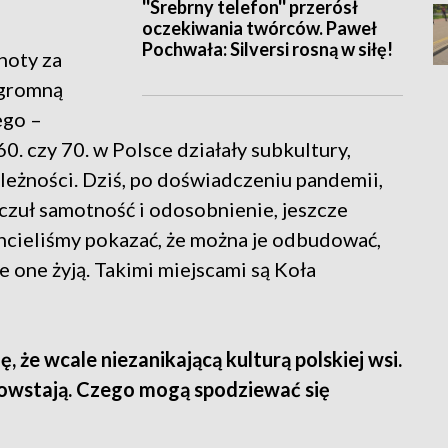
''Srebrny telefon'' przerósł
oczekiwania twórców. Paweł
Pochwała: Silversi rosną w siłę!
noty za
ogromną
ego –
0. czy 70. w Polsce działały subkultury,
leżności. Dziś, po doświadczeniu pandemii,
oczuł samotność i odosobnienie, jeszcze
Chcieliśmy pokazać, że można je odbudować,
e one żyją. Takimi miejscami są Koła
ię, że wcale niezanikającą kulturą polskiej wsi.
owstają. Czego mogą spodziewać się