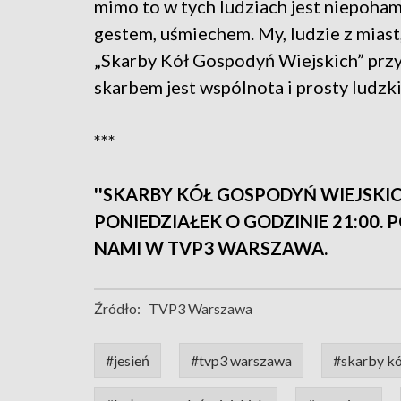
mimo to w tych ludziach jest niepoham
gestem, uśmiechem. My, ludzie z miast
„Skarby Kół Gospodyń Wiejskich” prz
skarbem jest wspólnota i prosty ludzki
***
''SKARBY KÓŁ GOSPODYŃ WIEJSKI
PONIEDZIAŁEK O GODZINIE 21:00. 
NAMI W TVP3 WARSZAWA.
Źródło:
TVP3 Warszawa
#jesień
#tvp3 warszawa
#skarby kó