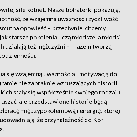
itej sile kobiet. Nasze bohaterki pokazują,
motność, że wzajemna uważność i życzliwość
e smutna opowieść – przeciwnie, chcemy
 jak starsze pokolenia uczą młodsze, a młodsi
ch działają też mężczyźni – i razem tworzą
codzienności.
ia się wzajemną uważnością i motywacją do
ramie nie zabraknie wzruszających historii.
ich stały się współcześnie swojego rodzaju
uszać, ale przedstawione historie będą
łpracę międzypokoleniową i energię, której
udowadniają, że przynależność do Kół
a.