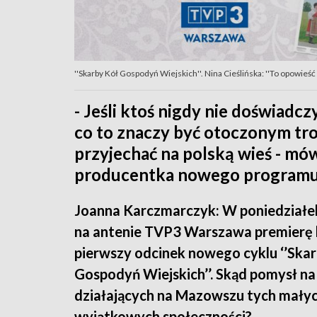
''Skarby Kół Gospodyń Wiejskich''. Nina Cieślińska: ''To opowieść
- Jeśli ktoś nigdy nie doświadcz
co to znaczy być otoczonym tro
przyjechać na polską wieś - mów
producentka nowego programu '
Joanna Karczmarczyk: W poniedziałe
na antenie TVP3 Warszawa premierę 
pierwszy odcinek nowego cyklu ‘’Ska
Gospodyń Wiejskich’’. Skąd pomysł na
działających na Mazowszu tych małyc
wyjątkowych społeczności?