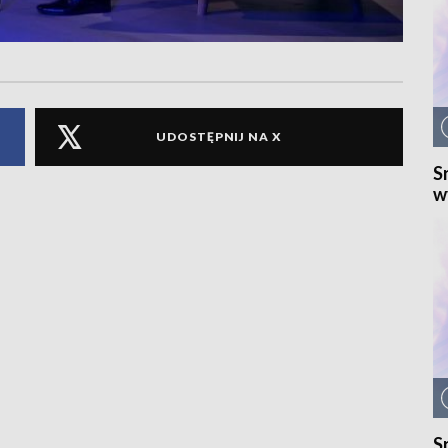
UDOSTĘPNIJ NA X
S
w
S