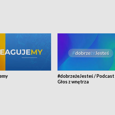
jemy
#dobrzeżeJesteś / Podcast 
Głos z wnętrza