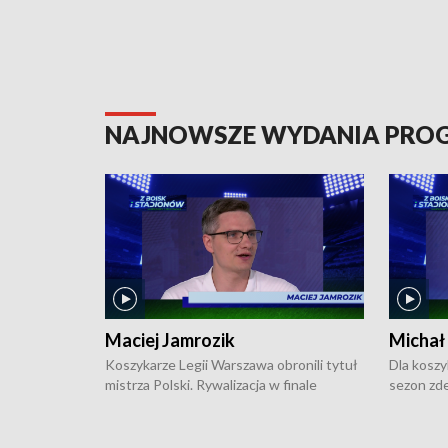
NAJNOWSZE WYDANIA PR
Maciej Jamrozik
Michał
Koszykarze Legii Warszawa obronili tytuł
Dla koszy
mistrza Polski. Rywalizacja w finale
sezon zde
ekstraklasy toczyła się do czterech
Najpierw 
zwycięstw i dopiero ostatni, siódmy mecz
międzyna
okazał się decydujący. W hali przy
Ligę Półn