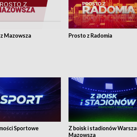
 z Mazowsza
Prosto z Radomia
ości Sportowe
Z boisk i stadionów Warsza
Mazowsza