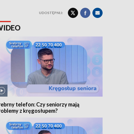
UDOSTĘPNIJ:
WIDEO
rebrny telefon: Czy seniorzy mają
roblemy z kręgosłupem?