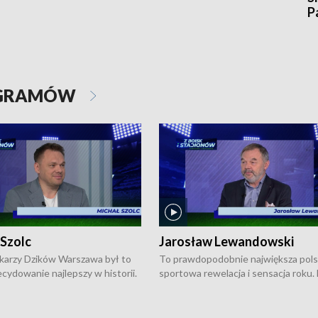
P
OGRAMÓW
 Szolc
Jarosław Lewandowski
karzy Dzików Warszawa był to
To prawdopodobnie największa pol
cydowanie najlepszy w historii.
sportowa rewelacja i sensacja roku.
pierwszy raz sięgnęli po
Chwalińska podbiła serca całej Pols
rodowe trofeum, wygrywając
kortach imienia Rolanda Garrosa w
ocno Europejską. Potem zaczęli
wielkoszlemowym turnieju French 