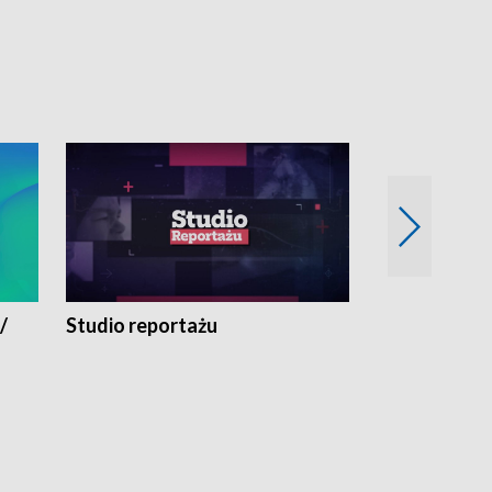
/
Studio reportażu
Eksperyment