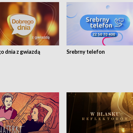
o dnia z gwiazdą
Srebrny telefon