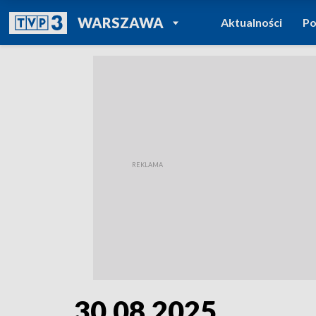
POWRÓT DO
WARSZAWA
Aktualności
Po
TVP REGIONY
30.08.2025