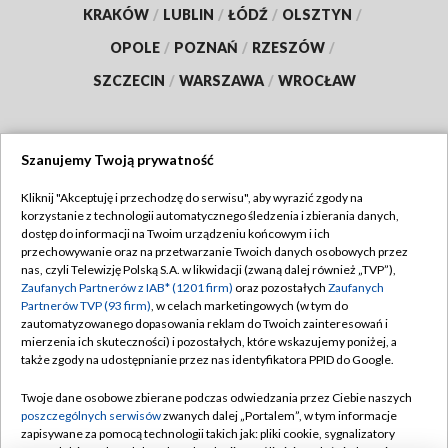
KRAKÓW
/
LUBLIN
/
ŁÓDŹ
/
OLSZTYN
/
OPOLE
/
POZNAŃ
/
RZESZÓW
/
SZCZECIN
/
WARSZAWA
/
WROCŁAW
Szanujemy Twoją prywatność
Dołącz do nas:
Kliknij "Akceptuję i przechodzę do serwisu", aby wyrazić zgody na
korzystanie z technologii automatycznego śledzenia i zbierania danych,
TVP
dostęp do informacji na Twoim urządzeniu końcowym i ich
Abonament TVP
przechowywanie oraz na przetwarzanie Twoich danych osobowych przez
Regulamin TVP
nas, czyli Telewizję Polską S.A. w likwidacji (zwaną dalej również „TVP”),
Emisja w TVP
Zaufanych Partnerów z IAB* (1201 firm)
oraz pozostałych
Zaufanych
Polityka prywatności
Partnerów TVP (93 firm)
, w celach marketingowych (w tym do
Centrum informacji TVP
Moje zgody
zautomatyzowanego dopasowania reklam do Twoich zainteresowań i
mierzenia ich skuteczności) i pozostałych, które wskazujemy poniżej, a
Naziemna Telewizja Cyfrowa
Pomoc
także zgody na udostępnianie przez nas identyfikatora PPID do Google.
Sklep TVP
Biuro reklamy
Twoje dane osobowe zbierane podczas odwiedzania przez Ciebie naszych
Rada Programowa
poszczególnych serwisów
zwanych dalej „Portalem”, w tym informacje
Kontakt
zapisywane za pomocą technologii takich jak: pliki cookie, sygnalizatory
System NOS