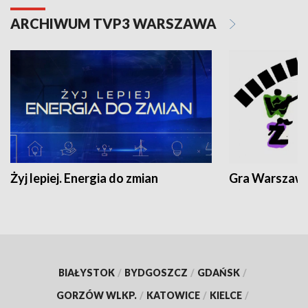
ARCHIWUM TVP3 WARSZAWA
Żyj lepiej. Energia do zmian
Gra Warszaw
BIAŁYSTOK
/
BYDGOSZCZ
/
GDAŃSK
/
GORZÓW WLKP.
/
KATOWICE
/
KIELCE
/