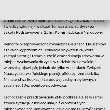
w Szkole Podstawowej nr 25 im. Komisji Edukacji
Narodowej. W tej zmienia się elewacja budynku, ale i
stworzono miejsce dla uczniów do rekreacji i odpoczynku. -
Udało się nam wyremontować sale lekcyjne dla kas 1-3, sale
świetlicy szkolnej - wyliczał Tomasz Ziewiec, dyrektor
Szkoły Podstawowej nr 25 im. Komisji Edukacji Narodowej.
Remonty przeprowadzono również na Bielanach. Na uczniów
czeka nowy przedmiot - edukacja obywatelska, która
zastąpi historię i teraźniejszość, oraz edukacja zdrowotna w
miejsce wychowania do życia w rodzinie. Nauczyciele 1
września pojawią się jednak nie tylko w szkołach. Związek
Nauczycielstwa Polskiego planuje pikietę przed siedzibą
Ministerstwa Edukacji Narodowej. Jednym z głównych
żądań jest 10-procentowa podwyżka.
Jednocześnie przedstawiciele ZNP podkreślają, że w samej
stolicy sytuacja jest nieco inna, niż w pozostałych
miejscowościach, ponieważ nauczyciele mogą liczyć na różne