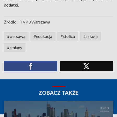
dodatki.
Źródło:
TVP3 Warszawa
#warsawa
#edukacja
#stolica
#szkoła
#zmiany
ZOBACZ TAKŻE