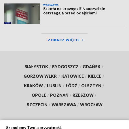
WARSZAWA
Szkoła na krawędzi? Nauczyciele
ostrzegają przed odejściami
ZOBACZ WIĘCEJ
BIAŁYSTOK
/
BYDGOSZCZ
/
GDAŃSK
/
GORZÓW WLKP.
/
KATOWICE
/
KIELCE
/
KRAKÓW
/
LUBLIN
/
ŁÓDŹ
/
OLSZTYN
/
OPOLE
/
POZNAŃ
/
RZESZÓW
/
SZCZECIN
/
WARSZAWA
/
WROCŁAW
Szanujemy Twoją prywatność