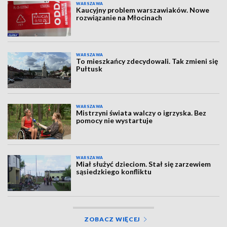
WARSZAWA
Kaucyjny problem warszawiaków. Nowe
rozwiązanie na Młocinach
WARSZAWA
To mieszkańcy zdecydowali. Tak zmieni się
Pułtusk
WARSZAWA
Mistrzyni świata walczy o igrzyska. Bez
pomocy nie wystartuje
WARSZAWA
Miał służyć dzieciom. Stał się zarzewiem
sąsiedzkiego konfliktu
ZOBACZ WIĘCEJ