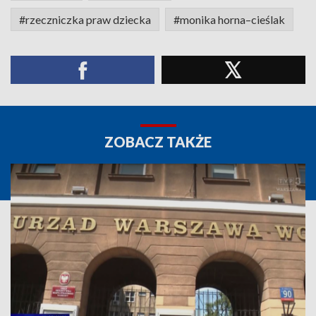
#rzeczniczka praw dziecka
#monika horna–cieślak
ZOBACZ TAKŻE