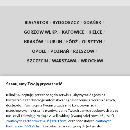
BIAŁYSTOK
/
BYDGOSZCZ
/
GDAŃSK
/
GORZÓW WLKP.
/
KATOWICE
/
KIELCE
/
KRAKÓW
/
LUBLIN
/
ŁÓDŹ
/
OLSZTYN
/
OPOLE
/
POZNAŃ
/
RZESZÓW
/
SZCZECIN
/
WARSZAWA
/
WROCŁAW
Szanujemy Twoją prywatność
Dołącz do nas:
Kliknij "Akceptuję i przechodzę do serwisu", aby wyrazić zgody na
korzystanie z technologii automatycznego śledzenia i zbierania danych,
TVP
dostęp do informacji na Twoim urządzeniu końcowym i ich
Abonament TVP
przechowywanie oraz na przetwarzanie Twoich danych osobowych przez
Regulamin TVP
nas, czyli Telewizję Polską S.A. w likwidacji (zwaną dalej również „TVP”),
Emisja w TVP
Polityka prywatności
Zaufanych Partnerów z IAB* (1201 firm)
oraz pozostałych
Zaufanych
Partnerów TVP (93 firm)
, w celach marketingowych (w tym do
Centrum informacji TVP