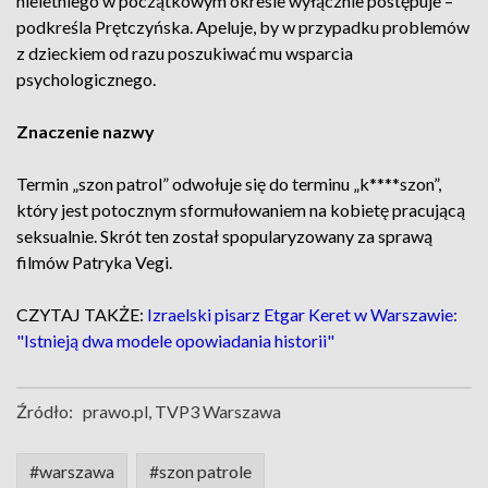
nieletniego w początkowym okresie wyłącznie postępuje –
podkreśla Prętczyńska. Apeluje, by w przypadku problemów
z dzieckiem od razu poszukiwać mu wsparcia
psychologicznego.
Znaczenie nazwy
Termin „szon patrol” odwołuje się do terminu „k****szon”,
który jest potocznym sformułowaniem na kobietę pracującą
seksualnie. Skrót ten został spopularyzowany za sprawą
filmów Patryka Vegi.
CZYTAJ TAKŻE:
Izraelski pisarz Etgar Keret w Warszawie:
"Istnieją dwa modele opowiadania historii"
Źródło:
prawo.pl, TVP3 Warszawa
#warszawa
#szon patrole