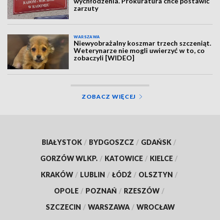
wychłodzenia. Prokuratura chce postawić
zarzuty
WARSZAWA
Niewyobrażalny koszmar trzech szczeniąt.
Weterynarze nie mogli uwierzyć w to, co
zobaczyli [WIDEO]
ZOBACZ WIĘCEJ
BIAŁYSTOK
/
BYDGOSZCZ
/
GDAŃSK
/
GORZÓW WLKP.
/
KATOWICE
/
KIELCE
/
KRAKÓW
/
LUBLIN
/
ŁÓDŹ
/
OLSZTYN
/
OPOLE
/
POZNAŃ
/
RZESZÓW
/
SZCZECIN
/
WARSZAWA
/
WROCŁAW