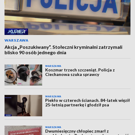
WARSZAWA
Akcja „Poszukiwany”. Stołeczni kryminalni zatrzymali
blisko 90 osób jednego dnia
WARSZAWA
Koszmar trzech szczeniąt. Policja z
Ciechanowa szuka sprawcy
WARSZAWA
Piekło w czterech ścianach. 84-latek więził
25-letnią partnerkę i głodził psa
WARSZAWA
Dwumiesięczny chłopiec zmarł z