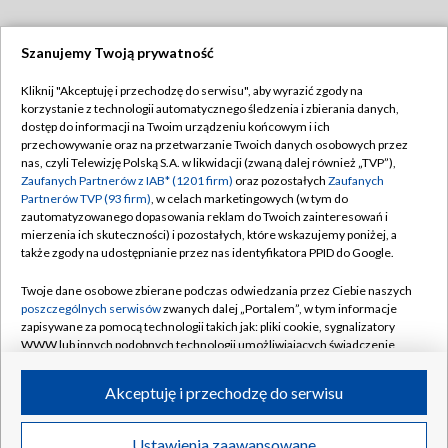
Szanujemy Twoją prywatność
Dołącz do nas:
Kliknij "Akceptuję i przechodzę do serwisu", aby wyrazić zgody na
korzystanie z technologii automatycznego śledzenia i zbierania danych,
TVP
dostęp do informacji na Twoim urządzeniu końcowym i ich
Abonament TVP
przechowywanie oraz na przetwarzanie Twoich danych osobowych przez
Regulamin TVP
nas, czyli Telewizję Polską S.A. w likwidacji (zwaną dalej również „TVP”),
Emisja w TVP
Polityka prywatności
Zaufanych Partnerów z IAB* (1201 firm)
oraz pozostałych
Zaufanych
Partnerów TVP (93 firm)
, w celach marketingowych (w tym do
Centrum informacji TVP
Moje zgody
zautomatyzowanego dopasowania reklam do Twoich zainteresowań i
mierzenia ich skuteczności) i pozostałych, które wskazujemy poniżej, a
Naziemna Telewizja Cyfrowa
Pomoc
także zgody na udostępnianie przez nas identyfikatora PPID do Google.
Sklep TVP
Biuro reklamy
Twoje dane osobowe zbierane podczas odwiedzania przez Ciebie naszych
Rada Programowa
Kontakt
poszczególnych serwisów
zwanych dalej „Portalem”, w tym informacje
zapisywane za pomocą technologii takich jak: pliki cookie, sygnalizatory
System NOS
WWW lub innych podobnych technologii umożliwiających świadczenie
dopasowanych i bezpiecznych usług, personalizację treści oraz reklam,
Informacje o nadawcy
Kanały
udostępnianie funkcji mediów społecznościowych oraz analizowanie
Akceptuję i przechodzę do serwisu
ruchu w Internecie.
Program dla prasy
©2026 Telewizja Polska S.A. w likwidacji
Biuro Reklamy
Twoje dane osobowe zbierane podczas odwiedzania przez Ciebie
Ustawienia zaawansowane