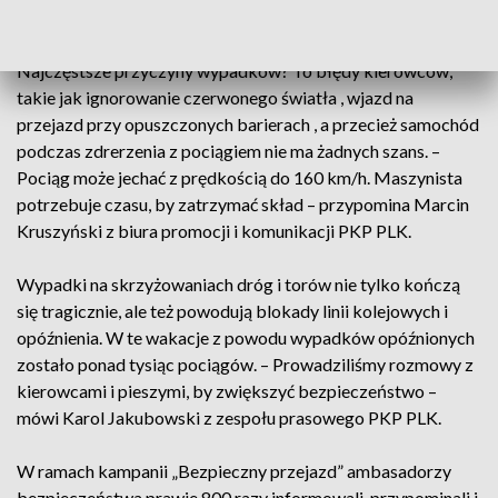
Zginęło w nich 12 osób.
Najczęstsze przyczyny wypadków? To błędy kierowców,
takie jak ignorowanie czerwonego światła , wjazd na
przejazd przy opuszczonych barierach , a przecież samochód
podczas zdrerzenia z pociągiem nie ma żadnych szans. –
Pociąg może jechać z prędkością do 160 km/h. Maszynista
potrzebuje czasu, by zatrzymać skład – przypomina Marcin
Kruszyński z biura promocji i komunikacji PKP PLK.
Wypadki na skrzyżowaniach dróg i torów nie tylko kończą
się tragicznie, ale też powodują blokady linii kolejowych i
opóźnienia. W te wakacje z powodu wypadków opóźnionych
zostało ponad tysiąc pociągów. – Prowadziliśmy rozmowy z
kierowcami i pieszymi, by zwiększyć bezpieczeństwo –
mówi Karol Jakubowski z zespołu prasowego PKP PLK.
W ramach kampanii „Bezpieczny przejazd” ambasadorzy
bezpieczeństwa prawie 800 razy informowali, przypominali i