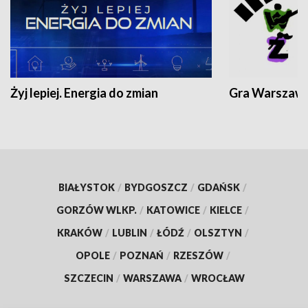
Żyj lepiej. Energia do zmian
Gra Warszaw
BIAŁYSTOK
/
BYDGOSZCZ
/
GDAŃSK
/
GORZÓW WLKP.
/
KATOWICE
/
KIELCE
/
KRAKÓW
/
LUBLIN
/
ŁÓDŹ
/
OLSZTYN
/
OPOLE
/
POZNAŃ
/
RZESZÓW
/
SZCZECIN
/
WARSZAWA
/
WROCŁAW