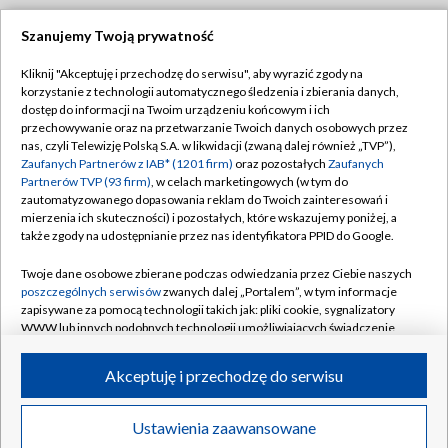
Szanujemy Twoją prywatność
Dołącz do nas:
Kliknij "Akceptuję i przechodzę do serwisu", aby wyrazić zgody na
korzystanie z technologii automatycznego śledzenia i zbierania danych,
TVP
dostęp do informacji na Twoim urządzeniu końcowym i ich
Abonament TVP
przechowywanie oraz na przetwarzanie Twoich danych osobowych przez
Regulamin TVP
nas, czyli Telewizję Polską S.A. w likwidacji (zwaną dalej również „TVP”),
Emisja w TVP
Zaufanych Partnerów z IAB* (1201 firm)
oraz pozostałych
Zaufanych
Polityka prywatności
Partnerów TVP (93 firm)
, w celach marketingowych (w tym do
Centrum informacji TVP
Moje zgody
zautomatyzowanego dopasowania reklam do Twoich zainteresowań i
mierzenia ich skuteczności) i pozostałych, które wskazujemy poniżej, a
Naziemna Telewizja Cyfrowa
Pomoc
także zgody na udostępnianie przez nas identyfikatora PPID do Google.
Sklep TVP
Biuro reklamy
Twoje dane osobowe zbierane podczas odwiedzania przez Ciebie naszych
Rada Programowa
poszczególnych serwisów
zwanych dalej „Portalem”, w tym informacje
Kontakt
zapisywane za pomocą technologii takich jak: pliki cookie, sygnalizatory
System NOS
WWW lub innych podobnych technologii umożliwiających świadczenie
dopasowanych i bezpiecznych usług, personalizację treści oraz reklam,
Informacje o nadawcy
Kanały
udostępnianie funkcji mediów społecznościowych oraz analizowanie
Akceptuję i przechodzę do serwisu
ruchu w Internecie.
Program dla prasy
©2026 Telewizja Polska S.A. w likwidacji
Biuro Reklamy
Twoje dane osobowe zbierane podczas odwiedzania przez Ciebie
Ustawienia zaawansowane
poszczególnych serwisów
na Portalu, takie jak adresy IP, identyfikatory