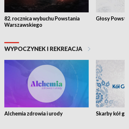
82. rocznica wybuchu Powstania
Głosy Powsta
Warszawskiego
WYPOCZYNEK I REKREACJA
Alchemia zdrowia i urody
Skarby kół go