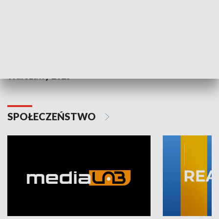
Plebiscyt Najlepsi Sportowcy
Wiadomości 
Warszawy 2025
SPOŁECZEŃSTWO