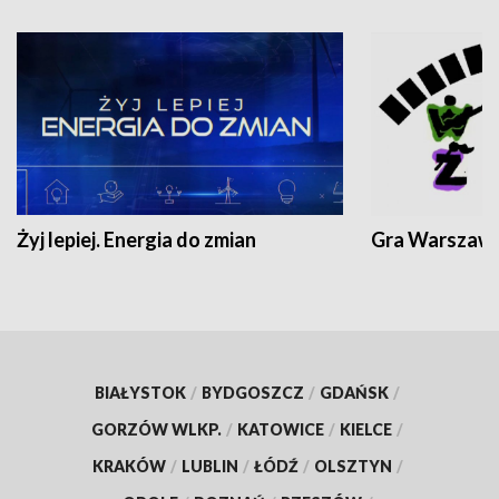
Żyj lepiej. Energia do zmian
Gra Warszaw
BIAŁYSTOK
/
BYDGOSZCZ
/
GDAŃSK
/
GORZÓW WLKP.
/
KATOWICE
/
KIELCE
/
KRAKÓW
/
LUBLIN
/
ŁÓDŹ
/
OLSZTYN
/