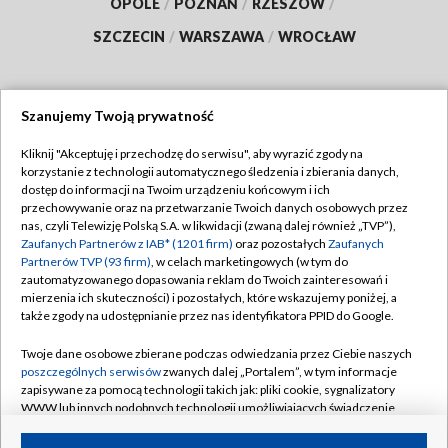
OPOLE
/
POZNAŃ
/
RZESZÓW
/
SZCZECIN
/
WARSZAWA
/
WROCŁAW
Szanujemy Twoją prywatność
Dołącz do nas:
Kliknij "Akceptuję i przechodzę do serwisu", aby wyrazić zgody na
korzystanie z technologii automatycznego śledzenia i zbierania danych,
TVP
dostęp do informacji na Twoim urządzeniu końcowym i ich
Abonament TVP
przechowywanie oraz na przetwarzanie Twoich danych osobowych przez
Regulamin TVP
nas, czyli Telewizję Polską S.A. w likwidacji (zwaną dalej również „TVP”),
Emisja w TVP
Zaufanych Partnerów z IAB* (1201 firm)
oraz pozostałych
Zaufanych
Polityka prywatności
Partnerów TVP (93 firm)
, w celach marketingowych (w tym do
Centrum informacji TVP
Moje zgody
zautomatyzowanego dopasowania reklam do Twoich zainteresowań i
mierzenia ich skuteczności) i pozostałych, które wskazujemy poniżej, a
Naziemna Telewizja Cyfrowa
Pomoc
także zgody na udostępnianie przez nas identyfikatora PPID do Google.
Sklep TVP
Biuro reklamy
Twoje dane osobowe zbierane podczas odwiedzania przez Ciebie naszych
Rada Programowa
poszczególnych serwisów
zwanych dalej „Portalem”, w tym informacje
Kontakt
zapisywane za pomocą technologii takich jak: pliki cookie, sygnalizatory
System NOS
WWW lub innych podobnych technologii umożliwiających świadczenie
dopasowanych i bezpiecznych usług, personalizację treści oraz reklam,
Informacje o nadawcy
Kanały
udostępnianie funkcji mediów społecznościowych oraz analizowanie