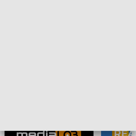
Plebiscyt Najlepsi Sportowcy
Wiadomości 
Warszawy 2025
SPOŁECZEŃSTWO