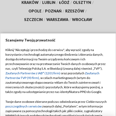
KRAKÓW
/
LUBLIN
/
ŁÓDŹ
/
OLSZTYN
/
OPOLE
/
POZNAŃ
/
RZESZÓW
/
SZCZECIN
/
WARSZAWA
/
WROCŁAW
Szanujemy Twoją prywatność
Dołącz do nas:
Kliknij "Akceptuję i przechodzę do serwisu", aby wyrazić zgody na
korzystanie z technologii automatycznego śledzenia i zbierania danych,
TVP
dostęp do informacji na Twoim urządzeniu końcowym i ich
Abonament TVP
przechowywanie oraz na przetwarzanie Twoich danych osobowych przez
Regulamin TVP
nas, czyli Telewizję Polską S.A. w likwidacji (zwaną dalej również „TVP”),
Emisja w TVP
Polityka prywatności
Zaufanych Partnerów z IAB* (1201 firm)
oraz pozostałych
Zaufanych
Partnerów TVP (93 firm)
, w celach marketingowych (w tym do
Centrum informacji TVP
Moje zgody
zautomatyzowanego dopasowania reklam do Twoich zainteresowań i
mierzenia ich skuteczności) i pozostałych, które wskazujemy poniżej, a
Naziemna Telewizja Cyfrowa
Pomoc
także zgody na udostępnianie przez nas identyfikatora PPID do Google.
Sklep TVP
Biuro reklamy
Twoje dane osobowe zbierane podczas odwiedzania przez Ciebie naszych
Rada Programowa
Kontakt
poszczególnych serwisów
zwanych dalej „Portalem”, w tym informacje
zapisywane za pomocą technologii takich jak: pliki cookie, sygnalizatory
System NOS
WWW lub innych podobnych technologii umożliwiających świadczenie