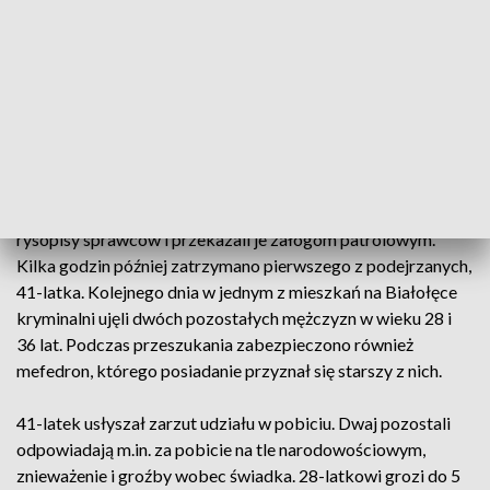
przez grupę mężczyzn, którzy wyzywali ich wulgarnie ze
względu na narodowość. Trzech najbardziej agresywnych
napastników pobiło obcokrajowców. Towarzysząca
poszkodowanym kobieta wezwała patrol i nagrała zajście
telefonem.
Policjanci z grupy dochodzeniowo-śledczej zabezpieczyli
ślady i przesłuchali świadków. Jeden z pokrzywdzonych
wymagał pomocy medycznej. Funkcjonariusze zebrali
rysopisy sprawców i przekazali je załogom patrolowym.
Kilka godzin później zatrzymano pierwszego z podejrzanych,
41-latka. Kolejnego dnia w jednym z mieszkań na Białołęce
kryminalni ujęli dwóch pozostałych mężczyzn w wieku 28 i
36 lat. Podczas przeszukania zabezpieczono również
mefedron, którego posiadanie przyznał się starszy z nich.
41-latek usłyszał zarzut udziału w pobiciu. Dwaj pozostali
odpowiadają m.in. za pobicie na tle narodowościowym,
znieważenie i groźby wobec świadka. 28-latkowi grozi do 5