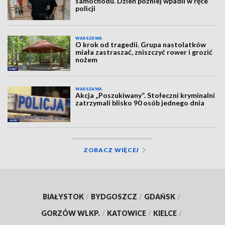
samochodu. Dzień później wpadli w ręce
policji
WARSZAWA
O krok od tragedii. Grupa nastolatków
miała zastraszać, zniszczyć rower i grozić
nożem
WARSZAWA
Akcja „Poszukiwany”. Stołeczni kryminalni
zatrzymali blisko 90 osób jednego dnia
ZOBACZ WIĘCEJ
BIAŁYSTOK
/
BYDGOSZCZ
/
GDAŃSK
/
GORZÓW WLKP.
/
KATOWICE
/
KIELCE
/