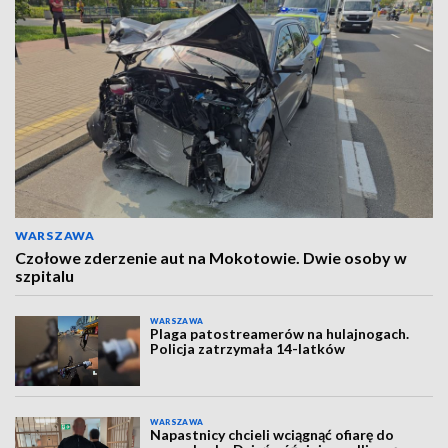
WARSZAWA
Czołowe zderzenie aut na Mokotowie. Dwie osoby w
szpitalu
WARSZAWA
Plaga patostreamerów na hulajnogach.
Policja zatrzymała 14-latków
WARSZAWA
Napastnicy chcieli wciągnąć ofiarę do