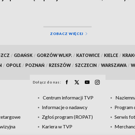
grozić nożem
ZOBACZ WIĘCEJ
SZCZ
/
GDAŃSK
/
GORZÓW WLKP.
/
KATOWICE
/
KIELCE
/
KRA
N
/
OPOLE
/
POZNAŃ
/
RZESZÓW
/
SZCZECIN
/
WARSZAWA
/
W
Dołącz do nas:
Centrum informacji TVP
Naziemna
Informacje o nadawcy
Program d
zetargowe
Zgłoś program (ROPAT)
Serwis fo
wizyjna
Kariera w TVP
Merchandi