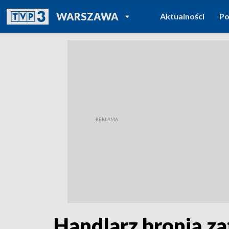
POWRÓT DO
WARSZAWA
Aktualności
Po
TVP REGIONY
Handlarz bronią z