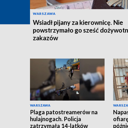
WARSZAWA
Wsiadł pijany za kierownicę. Nie
powstrzymało go sześć dożywotn
zakazów
WARSZAWA
WARSZ
Plaga patostreamerów na
Napas
hulajnogach. Policja
ofiar
zatrzymała 14-latków
późnie