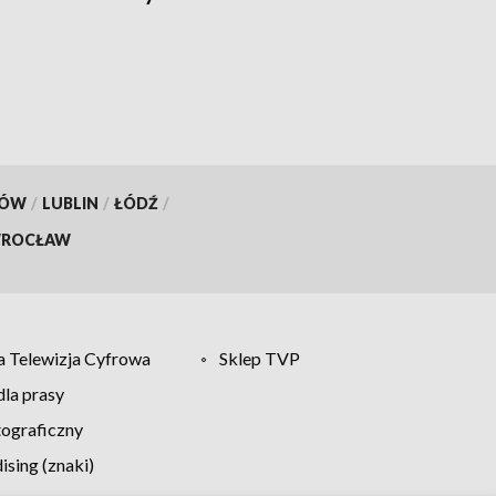
jednego dnia
KÓW
/
LUBLIN
/
ŁÓDŹ
/
ROCŁAW
 Telewizja Cyfrowa
Sklep TVP
la prasy
tograficzny
sing (znaki)