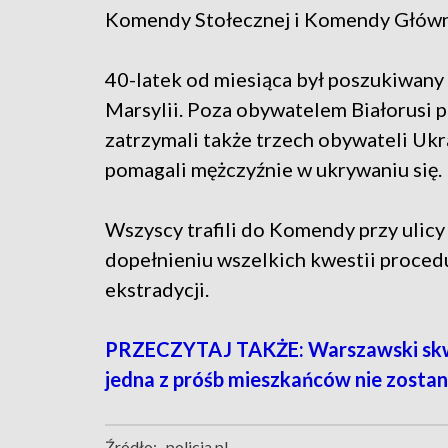
Komendy Stołecznej i Komendy Główne
40-latek od miesiąca był poszukiwany
Marsylii. Poza obywatelem Białorusi p
zatrzymali także trzech obywateli Ukr
pomagali mężczyźnie w ukrywaniu się.
Wszyscy trafili do Komendy przy ulic
dopełnieniu wszelkich kwestii proce
ekstradycji.
PRZECZYTAJ TAKŻE: Warszawski skwe
jedna z próśb mieszkańców nie zostan
Źródło:
policja.pl