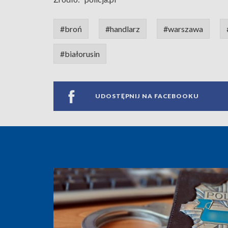
#broń
#handlarz
#warszawa
#białorusin
UDOSTĘPNIJ NA FACEBOOKU