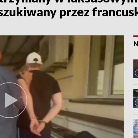
szukiwany przez francusk
N