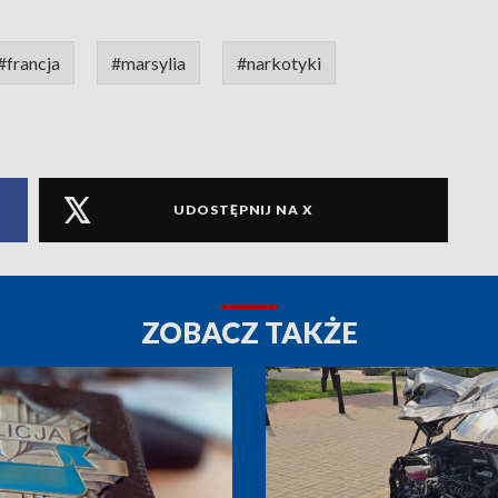
#francja
#marsylia
#narkotyki
UDOSTĘPNIJ NA X
ZOBACZ TAKŻE