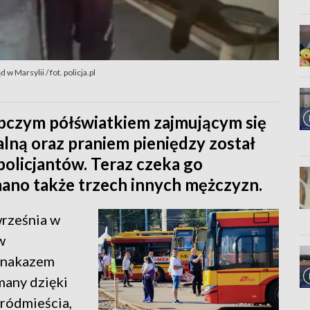
 Marsylii / fot. policja.pl
ępczym półświatkiem zajmującym się
lną oraz praniem pieniędzy został
olicjantów. Teraz czeka go
mano także trzech innych mężczyzn.
września w
w
 nakazem
many dzięki
ródmieścia,