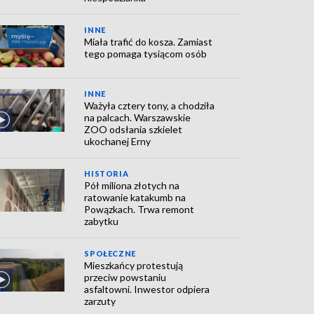
INNE
Miała trafić do kosza. Zamiast
tego pomaga tysiącom osób
INNE
Ważyła cztery tony, a chodziła
na palcach. Warszawskie
ZOO odsłania szkielet
ukochanej Erny
HISTORIA
Pół miliona złotych na
ratowanie katakumb na
Powązkach. Trwa remont
zabytku
SPOŁECZNE
Mieszkańcy protestują
przeciw powstaniu
asfaltowni. Inwestor odpiera
zarzuty