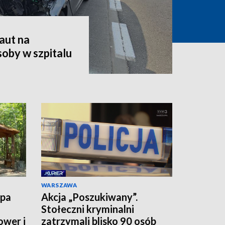
aut na
oby w szpitalu
WARSZAWA
upa
Akcja „Poszukiwany”.
Stołeczni kryminalni
ower i
zatrzymali blisko 90 osób