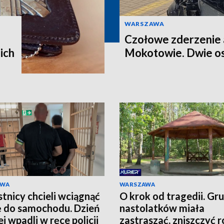
WARSZAWA
Czołowe zderzenie 
ich
Mokotowie. Dwie os
AWA
WARSZAWA
tnicy chcieli wciągnąć
O krok od tragedii. Gr
ę do samochodu. Dzień
nastolatków miała
j wpadli w ręce policji
zastraszać, zniszczyć r