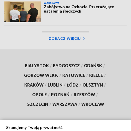
WARSZAWA
Zabójstwo na Ochocie. Przerażające
ustalenia śledczych
ZOBACZ WIĘCEJ
BIAŁYSTOK
/
BYDGOSZCZ
/
GDAŃSK
/
GORZÓW WLKP.
/
KATOWICE
/
KIELCE
/
KRAKÓW
/
LUBLIN
/
ŁÓDŹ
/
OLSZTYN
/
OPOLE
/
POZNAŃ
/
RZESZÓW
/
SZCZECIN
/
WARSZAWA
/
WROCŁAW
Szanujemy Twoją prywatność