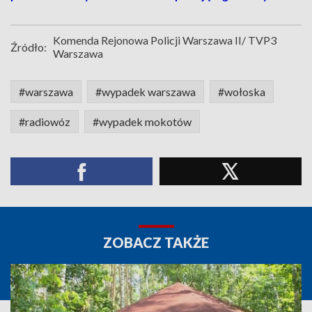
Komenda Rejonowa Policji Warszawa II/ TVP3
Źródło:
Warszawa
#warszawa
#wypadek warszawa
#wołoska
#radiowóz
#wypadek mokotów
ZOBACZ TAKŻE