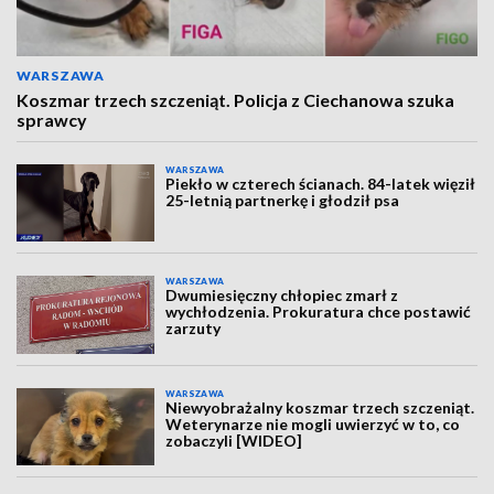
WARSZAWA
Koszmar trzech szczeniąt. Policja z Ciechanowa szuka
sprawcy
WARSZAWA
Piekło w czterech ścianach. 84-latek więził
25-letnią partnerkę i głodził psa
WARSZAWA
Dwumiesięczny chłopiec zmarł z
wychłodzenia. Prokuratura chce postawić
zarzuty
WARSZAWA
Niewyobrażalny koszmar trzech szczeniąt.
Weterynarze nie mogli uwierzyć w to, co
zobaczyli [WIDEO]