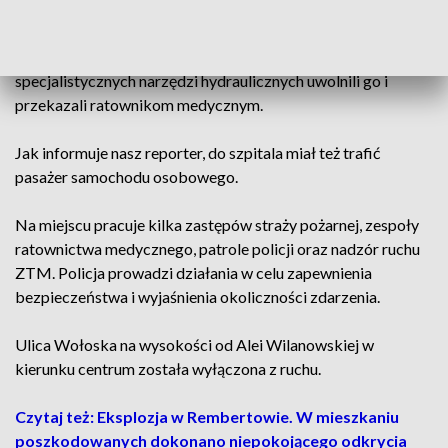
Siła zderzenia była na tyle duża, że jeden z policjantów został
zakleszczony wewnątrz pojazdu. Strażacy przy użyciu
specjalistycznych narzędzi hydraulicznych uwolnili go i
przekazali ratownikom medycznym.
Jak informuje nasz reporter, do szpitala miał też trafić
pasażer samochodu osobowego.
Na miejscu pracuje kilka zastępów straży pożarnej, zespoły
ratownictwa medycznego, patrole policji oraz nadzór ruchu
ZTM. Policja prowadzi działania w celu zapewnienia
bezpieczeństwa i wyjaśnienia okoliczności zdarzenia.
Ulica Wołoska na wysokości od Alei Wilanowskiej w
kierunku centrum została wyłączona z ruchu.
Czytaj też: Eksplozja w Rembertowie. W mieszkaniu
poszkodowanych dokonano niepokojącego odkrycia