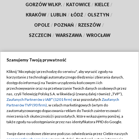
GORZÓW WLKP.
/
KATOWICE
/
KIELCE
/
KRAKÓW
/
LUBLIN
/
ŁÓDŹ
/
OLSZTYN
/
OPOLE
/
POZNAŃ
/
RZESZÓW
/
SZCZECIN
/
WARSZAWA
/
WROCŁAW
Szanujemy Twoją prywatność
Dołącz do nas:
Kliknij "Akceptuję i przechodzę do serwisu", aby wyrazić zgody na
korzystanie z technologii automatycznego śledzenia i zbierania danych,
TVP
dostęp do informacji na Twoim urządzeniu końcowym i ich
Abonament TVP
przechowywanie oraz na przetwarzanie Twoich danych osobowych przez
Regulamin TVP
nas, czyli Telewizję Polską S.A. w likwidacji (zwaną dalej również „TVP”),
Emisja w TVP
Zaufanych Partnerów z IAB* (1201 firm)
oraz pozostałych
Zaufanych
Polityka prywatności
Partnerów TVP (93 firm)
, w celach marketingowych (w tym do
Centrum informacji TVP
Moje zgody
zautomatyzowanego dopasowania reklam do Twoich zainteresowań i
mierzenia ich skuteczności) i pozostałych, które wskazujemy poniżej, a
Naziemna Telewizja Cyfrowa
Pomoc
także zgody na udostępnianie przez nas identyfikatora PPID do Google.
Sklep TVP
Biuro reklamy
Twoje dane osobowe zbierane podczas odwiedzania przez Ciebie naszych
Rada Programowa