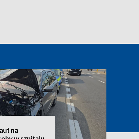
aut na
oby w szpitalu