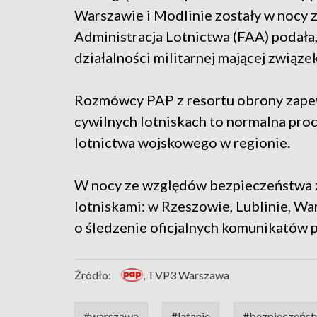
Warszawie i Modlinie zostały w nocy
Administracja Lotnictwa (FAA) podała,
działalności militarnej mającej związ
Rozmówcy PAP z resortu obrony zapew
cywilnych lotniskach to normalna pro
lotnictwa wojskowego w regionie.
W nocy ze względów bezpieczeństwa 
lotniskami: w Rzeszowie, Lublinie, Wa
o śledzenie oficjalnych komunikatów p
Źródło:
, TVP3 Warszawa
#warszawa
#latanie
#bezpieczeńs