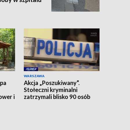
WARSZAWA
upa
Akcja „Poszukiwany”.
Stołeczni kryminalni
ower i
zatrzymali blisko 90 osób
jednego dnia