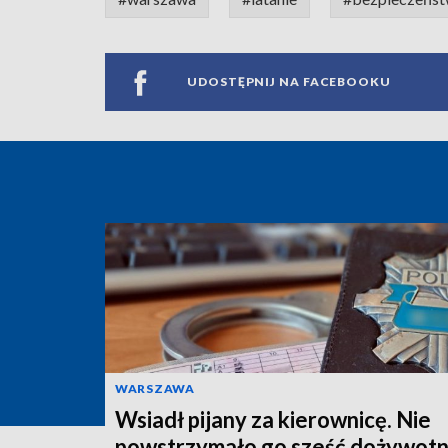
UDOSTĘPNIJ NA FACEBOOKU
WARSZAWA
Wsiadł pijany za kierownicę. Nie
powstrzymało go sześć dożywotn