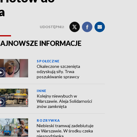
a
UDOSTĘPNIJ:
AJNOWSZE INFORMACJE
SPOŁECZNE
Okaleczone szczenięta
odzyskują siły. Trwa
poszukiwanie sprawcy
INNE
Kolejny niewybuch w
Warszawie. Aleja Solidarności
znów zamknięta
ROZRYWKA
Niebieski tramwaj zadebiutuje
w Warszawie. W środku czeka
niespodzianka