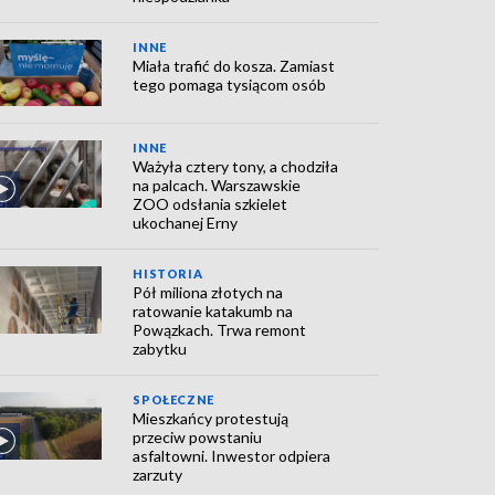
INNE
Miała trafić do kosza. Zamiast
tego pomaga tysiącom osób
INNE
Ważyła cztery tony, a chodziła
na palcach. Warszawskie
ZOO odsłania szkielet
ukochanej Erny
HISTORIA
Pół miliona złotych na
ratowanie katakumb na
Powązkach. Trwa remont
zabytku
SPOŁECZNE
Mieszkańcy protestują
przeciw powstaniu
asfaltowni. Inwestor odpiera
zarzuty