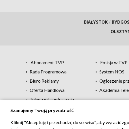
BIAŁYSTOK
/
BYDGO
OLSZTY
Abonament TVP
Emisja w TVP
Rada Programowa
System NOS
Biuro Reklamy
Ogłoszenie pr
Oferta Handlowa
Akademia Tele
Telegazeta ogłoszenia
Szanujemy Twoją prywatność
Regulamin TVP
Kliknij "Akceptuję i przechodzę do serwisu", aby wyrazić zg