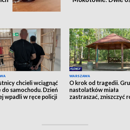
AWA
WARSZAWA
tnicy chcieli wciągnąć
O krok od tragedii. Gr
ę do samochodu. Dzień
nastolatków miała
j wpadli w ręce policji
zastraszać, zniszczyć r
grozić nożem