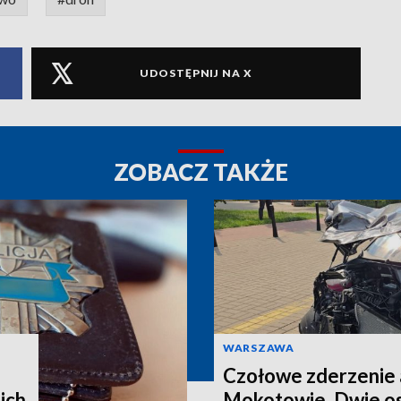
UDOSTĘPNIJ NA X
ZOBACZ TAKŻE
WARSZAWA
Czołowe zderzenie 
ich
Mokotowie. Dwie os