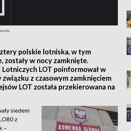
Zawada
tery polskie lotniska, w tym
e, zostały w nocy zamknięte.
ii Lotniczych LOT poinformował w
e w związku z czasowym zamknięciem
rejsów LOT została przekierowana na
wały siedem
 LO80 z
k –