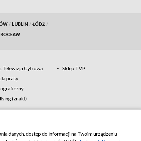
KÓW
/
LUBLIN
/
ŁÓDŹ
/
ROCŁAW
 Telewizja Cyfrowa
Sklep TVP
la prasy
tograficzny
sing (znaki)
klamy
Kontakt
rania danych, dostęp do informacji na Twoim urządzeniu