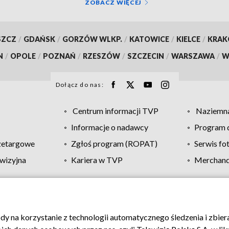
ZOBACZ WIĘCEJ
SZCZ
/
GDAŃSK
/
GORZÓW WLKP.
/
KATOWICE
/
KIELCE
/
KRA
N
/
OPOLE
/
POZNAŃ
/
RZESZÓW
/
SZCZECIN
/
WARSZAWA
/
W
Dołącz do nas:
Centrum informacji TVP
Naziemna
Informacje o nadawcy
Program d
zetargowe
Zgłoś program (ROPAT)
Serwis fo
wizyjna
Kariera w TVP
Merchandi
Polityka prywatności
Moje zgody
Pomoc
Biuro re
ody na korzystanie z technologii automatycznego śledzenia i zbie