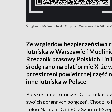
Śmigłowiec Mi-8 na Lotnisku Chopina w Warszawie /PAP/Albert 
Ze względów bezpieczeństwa cz
lotniska w Warszawie i Modlini
Rzecznik prasowy Polskich Lin
środę rano na platformie X, ż
przestrzeni powietrznej część 
inne lotniska w Polsce.
Polskie Linie Lotnicze LOT przekiero
swoich porannych połączeń. Chodzi o
Tokio Narita i LO6680 z Szarm el-Szej