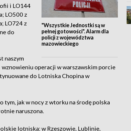
ofii i LO144
a; LO500 z
a; LO724 z
"Wszystkie Jednostki są w
pełnej gotowości". Alarm dla
ane do
policji z województwa
mazowieckiego
st naszym
 wznowieniu operacji w warszawskim porcie
ontynuowane do Lotniska Chopina w
o tym, jak w nocy z wtorku na środę polska
rotnie naruszona.
lskie lotniska: w Rzeszowie, Lublinie,