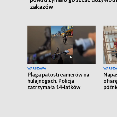
zakazów
WARSZAWA
WARSZ
Plaga patostreamerów na
Napas
hulajnogach. Policja
ofiar
zatrzymała 14-latków
późnie