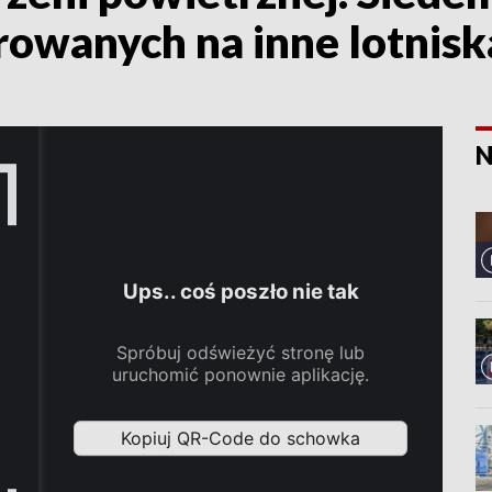
owanych na inne lotnisk
N