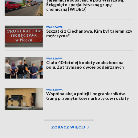
Ściągnięto specjalistyczną grupę
chemiczną [WIDEO]
WARSZAWA
Szczątki z Ciechanowa. Kim był tajemniczy
mężczyzna?
WARSZAWA
Ciało 40-letniej kobiety znalezione na
polu. Zatrzymano dwoje podejrzanych
WARSZAWA
Wspólna akcja policji i pograniczników.
Gang przemytników narkotyków rozbity
ZOBACZ WIĘCEJ