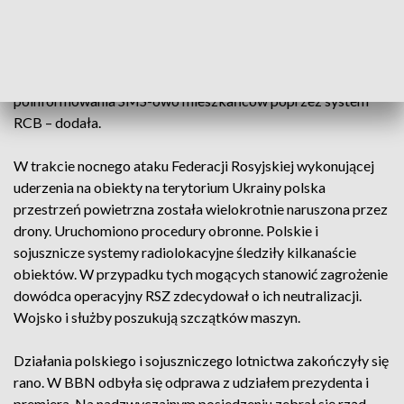
– W sytuacji, kiedy drony, które mogły zagrażać
bezpieczeństwu, zostały zneutralizowane, przed godziną
siódmą została wydana dyspozycja puszczenia i
poinformowania SMS-owo mieszkańców poprzez system
RCB – dodała.
W trakcie nocnego ataku Federacji Rosyjskiej wykonującej
uderzenia na obiekty na terytorium Ukrainy polska
przestrzeń powietrzna została wielokrotnie naruszona przez
drony. Uruchomiono procedury obronne. Polskie i
sojusznicze systemy radiolokacyjne śledziły kilkanaście
obiektów. W przypadku tych mogących stanowić zagrożenie
dowódca operacyjny RSZ zdecydował o ich neutralizacji.
Wojsko i służby poszukują szczątków maszyn.
Działania polskiego i sojuszniczego lotnictwa zakończyły się
rano. W BBN odbyła się odprawa z udziałem prezydenta i
premiera. Na nadzwyczajnym posiedzeniu zebrał się rząd.