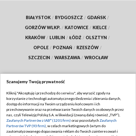
BIAŁYSTOK
/
BYDGOSZCZ
/
GDAŃSK
/
GORZÓW WLKP.
/
KATOWICE
/
KIELCE
/
KRAKÓW
/
LUBLIN
/
ŁÓDŹ
/
OLSZTYN
/
OPOLE
/
POZNAŃ
/
RZESZÓW
/
SZCZECIN
/
WARSZAWA
/
WROCŁAW
Szanujemy Twoją prywatność
Dołącz do nas:
Kliknij "Akceptuję i przechodzę do serwisu", aby wyrazić zgody na
korzystanie z technologii automatycznego śledzenia i zbierania danych,
TVP
dostęp do informacji na Twoim urządzeniu końcowym i ich
Abonament TVP
przechowywanie oraz na przetwarzanie Twoich danych osobowych przez
Regulamin TVP
nas, czyli Telewizję Polską S.A. w likwidacji (zwaną dalej również „TVP”),
Emisja w TVP
Polityka prywatności
Zaufanych Partnerów z IAB* (1201 firm)
oraz pozostałych
Zaufanych
Partnerów TVP (93 firm)
, w celach marketingowych (w tym do
Centrum informacji TVP
Moje zgody
zautomatyzowanego dopasowania reklam do Twoich zainteresowań i