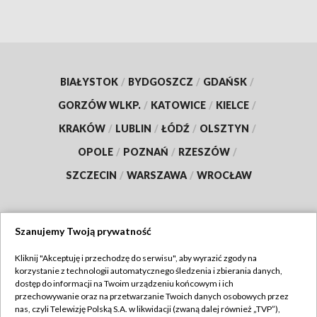
BIAŁYSTOK
/
BYDGOSZCZ
/
GDAŃSK
/
GORZÓW WLKP.
/
KATOWICE
/
KIELCE
/
KRAKÓW
/
LUBLIN
/
ŁÓDŹ
/
OLSZTYN
/
OPOLE
/
POZNAŃ
/
RZESZÓW
/
SZCZECIN
/
WARSZAWA
/
WROCŁAW
Szanujemy Twoją prywatność
Dołącz do nas:
Kliknij "Akceptuję i przechodzę do serwisu", aby wyrazić zgody na
korzystanie z technologii automatycznego śledzenia i zbierania danych,
TVP
dostęp do informacji na Twoim urządzeniu końcowym i ich
Abonament TVP
przechowywanie oraz na przetwarzanie Twoich danych osobowych przez
Regulamin TVP
nas, czyli Telewizję Polską S.A. w likwidacji (zwaną dalej również „TVP”),