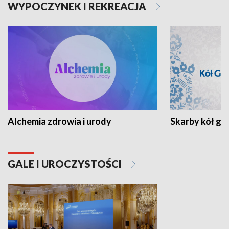
WYPOCZYNEK I REKREACJA
Alchemia zdrowia i urody
Skarby kół go
GALE I UROCZYSTOŚCI