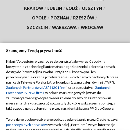
KRAKÓW
/
LUBLIN
/
ŁÓDŹ
/
OLSZTYN
/
OPOLE
/
POZNAŃ
/
RZESZÓW
/
SZCZECIN
/
WARSZAWA
/
WROCŁAW
Szanujemy Twoją prywatność
Dołącz do nas:
Kliknij "Akceptuję i przechodzę do serwisu", aby wyrazić zgody na
korzystanie z technologii automatycznego śledzenia i zbierania danych,
TVP
dostęp do informacji na Twoim urządzeniu końcowym i ich
Abonament TVP
przechowywanie oraz na przetwarzanie Twoich danych osobowych przez
Regulamin TVP
nas, czyli Telewizję Polską S.A. w likwidacji (zwaną dalej również „TVP”),
Emisja w TVP
Zaufanych Partnerów z IAB* (1201 firm)
oraz pozostałych
Zaufanych
Polityka prywatności
Partnerów TVP (93 firm)
, w celach marketingowych (w tym do
Centrum informacji TVP
Moje zgody
zautomatyzowanego dopasowania reklam do Twoich zainteresowań i
mierzenia ich skuteczności) i pozostałych, które wskazujemy poniżej, a
Naziemna Telewizja Cyfrowa
Pomoc
także zgody na udostępnianie przez nas identyfikatora PPID do Google.
Sklep TVP
Biuro reklamy
Twoje dane osobowe zbierane podczas odwiedzania przez Ciebie naszych
Rada Programowa
poszczególnych serwisów
zwanych dalej „Portalem”, w tym informacje
Kontakt
zapisywane za pomocą technologii takich jak: pliki cookie, sygnalizatory