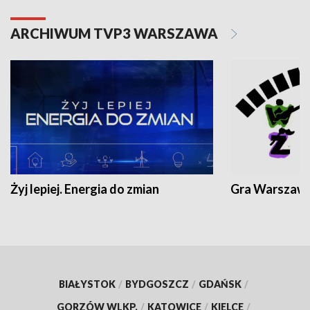
ARCHIWUM TVP3 WARSZAWA
Żyj lepiej. Energia do zmian
Gra Warszaw
BIAŁYSTOK
/
BYDGOSZCZ
/
GDAŃSK
/
GORZÓW WLKP.
/
KATOWICE
/
KIELCE
/