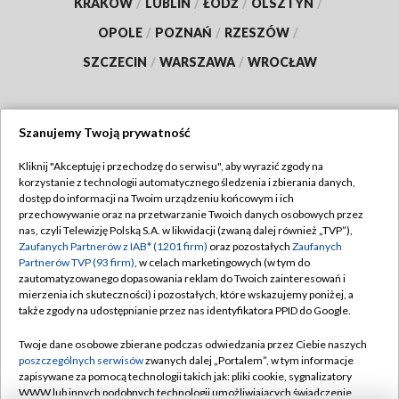
KRAKÓW
/
LUBLIN
/
ŁÓDŹ
/
OLSZTYN
/
OPOLE
/
POZNAŃ
/
RZESZÓW
/
SZCZECIN
/
WARSZAWA
/
WROCŁAW
Szanujemy Twoją prywatność
Dołącz do nas:
Kliknij "Akceptuję i przechodzę do serwisu", aby wyrazić zgody na
korzystanie z technologii automatycznego śledzenia i zbierania danych,
TVP
dostęp do informacji na Twoim urządzeniu końcowym i ich
Abonament TVP
przechowywanie oraz na przetwarzanie Twoich danych osobowych przez
Regulamin TVP
nas, czyli Telewizję Polską S.A. w likwidacji (zwaną dalej również „TVP”),
Emisja w TVP
Polityka prywatności
Zaufanych Partnerów z IAB* (1201 firm)
oraz pozostałych
Zaufanych
Partnerów TVP (93 firm)
, w celach marketingowych (w tym do
Centrum informacji TVP
Moje zgody
zautomatyzowanego dopasowania reklam do Twoich zainteresowań i
mierzenia ich skuteczności) i pozostałych, które wskazujemy poniżej, a
Naziemna Telewizja Cyfrowa
Pomoc
także zgody na udostępnianie przez nas identyfikatora PPID do Google.
Sklep TVP
Biuro reklamy
Twoje dane osobowe zbierane podczas odwiedzania przez Ciebie naszych
Rada Programowa
Kontakt
poszczególnych serwisów
zwanych dalej „Portalem”, w tym informacje
zapisywane za pomocą technologii takich jak: pliki cookie, sygnalizatory
System NOS
WWW lub innych podobnych technologii umożliwiających świadczenie