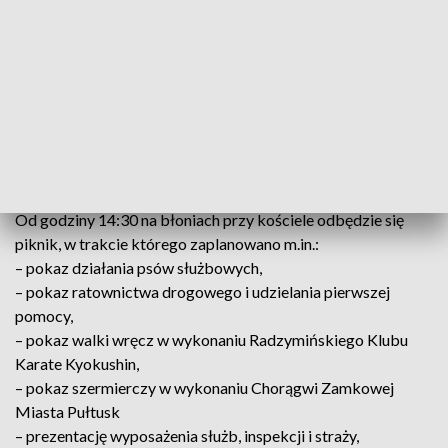
Uroczystości rozpoczną się o godzinie 11:15 zbiórką
uczestników przed remizą OSP w Zambskach Kościelnych.
Następnie uczestnicy przemaszerują do kościoła, gdzie o
godzinie 12:00 odprawiona zostanie Msza Święta w intencji
poległych obrońców. Po nabożeństwie przewidziany jest
przemarsz na cmentarz parafialny i uroczystość patriotyczna
przy mogile żołnierzy. Poczet sztandarowy wraz z kompanią
honorową wystawi 2 Ośrodek Radioelektroniczny.
Od godziny 14:30 na błoniach przy kościele odbędzie się
piknik, w trakcie którego zaplanowano m.in.:
– pokaz działania psów służbowych,
– pokaz ratownictwa drogowego i udzielania pierwszej
pomocy,
– pokaz walki wręcz w wykonaniu Radzymińskiego Klubu
Karate Kyokushin,
– pokaz szermierczy w wykonaniu Chorągwi Zamkowej
Miasta Pułtusk
– prezentację wyposażenia służb, inspekcji i straży,