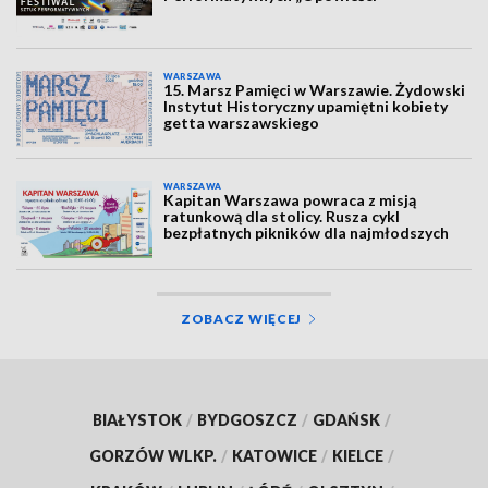
WARSZAWA
15. Marsz Pamięci w Warszawie. Żydowski
Instytut Historyczny upamiętni kobiety
getta warszawskiego
WARSZAWA
Kapitan Warszawa powraca z misją
ratunkową dla stolicy. Rusza cykl
bezpłatnych pikników dla najmłodszych
ZOBACZ WIĘCEJ
BIAŁYSTOK
/
BYDGOSZCZ
/
GDAŃSK
/
GORZÓW WLKP.
/
KATOWICE
/
KIELCE
/