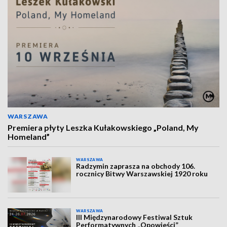
WARSZAWA
Premiera płyty Leszka Kułakowskiego „Poland, My
Homeland”
WARSZAWA
Radzymin zaprasza na obchody 106.
rocznicy Bitwy Warszawskiej 1920 roku
WARSZAWA
III Międzynarodowy Festiwal Sztuk
Performatywnych „Opowieści”