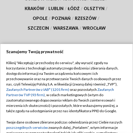
KRAKÓW
/
LUBLIN
/
ŁÓDŹ
/
OLSZTYN
/
OPOLE
/
POZNAŃ
/
RZESZÓW
/
SZCZECIN
/
WARSZAWA
/
WROCŁAW
Szanujemy Twoją prywatność
Dołącz do nas:
Kliknij "Akceptuję i przechodzę do serwisu", aby wyrazić zgody na
korzystanie z technologii automatycznego śledzenia i zbierania danych,
TVP
dostęp do informacji na Twoim urządzeniu końcowym i ich
Abonament TVP
przechowywanie oraz na przetwarzanie Twoich danych osobowych przez
Regulamin TVP
nas, czyli Telewizję Polską S.A. w likwidacji (zwaną dalej również „TVP”),
Emisja w TVP
Zaufanych Partnerów z IAB* (1201 firm)
oraz pozostałych
Zaufanych
Polityka prywatności
Partnerów TVP (93 firm)
, w celach marketingowych (w tym do
Centrum informacji TVP
Moje zgody
zautomatyzowanego dopasowania reklam do Twoich zainteresowań i
mierzenia ich skuteczności) i pozostałych, które wskazujemy poniżej, a
Naziemna Telewizja Cyfrowa
Pomoc
także zgody na udostępnianie przez nas identyfikatora PPID do Google.
Sklep TVP
Biuro reklamy
Twoje dane osobowe zbierane podczas odwiedzania przez Ciebie naszych
Rada Programowa
poszczególnych serwisów
zwanych dalej „Portalem”, w tym informacje
Kontakt
zapisywane za pomocą technologii takich jak: pliki cookie, sygnalizatory