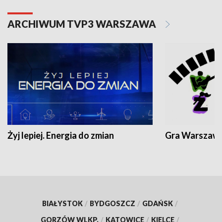
ARCHIWUM TVP3 WARSZAWA
Żyj lepiej. Energia do zmian
Gra Warszaw
BIAŁYSTOK
/
BYDGOSZCZ
/
GDAŃSK
/
GORZÓW WLKP.
/
KATOWICE
/
KIELCE
/