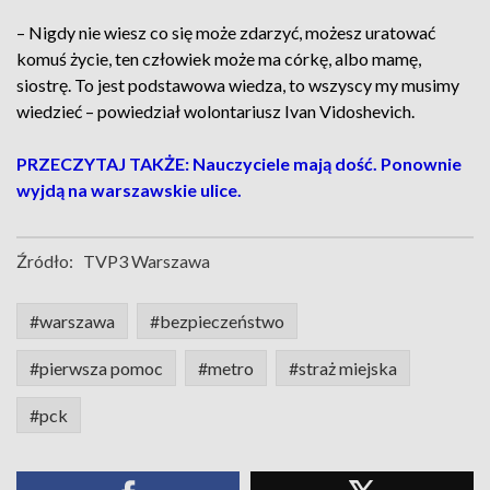
– Nigdy nie wiesz co się może zdarzyć, możesz uratować
komuś życie, ten człowiek może ma córkę, albo mamę,
siostrę. To jest podstawowa wiedza, to wszyscy my musimy
wiedzieć – powiedział wolontariusz Ivan Vidoshevich.
PRZECZYTAJ TAKŻE: Nauczyciele mają dość. Ponownie
wyjdą na warszawskie ulice.
Źródło:
TVP3 Warszawa
#warszawa
#bezpieczeństwo
#pierwsza pomoc
#metro
#straż miejska
#pck