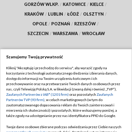
GORZÓW WLKP.
/
KATOWICE
/
KIELCE
/
KRAKÓW
/
LUBLIN
/
ŁÓDŹ
/
OLSZTYN
/
OPOLE
/
POZNAŃ
/
RZESZÓW
/
SZCZECIN
/
WARSZAWA
/
WROCŁAW
Szanujemy Twoją prywatność
Dołącz do nas:
Kliknij "Akceptuję i przechodzę do serwisu", aby wyrazić zgody na
korzystanie z technologii automatycznego śledzenia i zbierania danych,
TVP
dostęp do informacji na Twoim urządzeniu końcowym i ich
Abonament TVP
przechowywanie oraz na przetwarzanie Twoich danych osobowych przez
Regulamin TVP
nas, czyli Telewizję Polską S.A. w likwidacji (zwaną dalej również „TVP”),
Emisja w TVP
Polityka prywatności
Zaufanych Partnerów z IAB* (1201 firm)
oraz pozostałych
Zaufanych
Partnerów TVP (93 firm)
, w celach marketingowych (w tym do
Centrum informacji TVP
Moje zgody
zautomatyzowanego dopasowania reklam do Twoich zainteresowań i
mierzenia ich skuteczności) i pozostałych, które wskazujemy poniżej, a
Naziemna Telewizja Cyfrowa
Pomoc
także zgody na udostępnianie przez nas identyfikatora PPID do Google.
Sklep TVP
Biuro reklamy
Twoje dane osobowe zbierane podczas odwiedzania przez Ciebie naszych
Rada Programowa