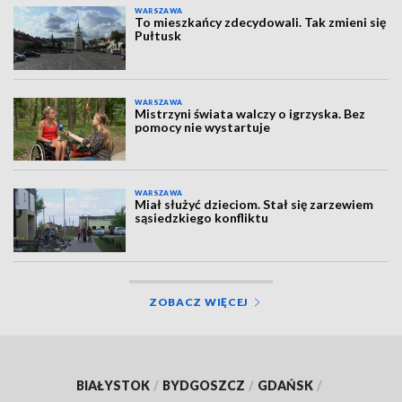
WARSZAWA
To mieszkańcy zdecydowali. Tak zmieni się
Pułtusk
WARSZAWA
Mistrzyni świata walczy o igrzyska. Bez
pomocy nie wystartuje
WARSZAWA
Miał służyć dzieciom. Stał się zarzewiem
sąsiedzkiego konfliktu
ZOBACZ WIĘCEJ
BIAŁYSTOK
/
BYDGOSZCZ
/
GDAŃSK
/