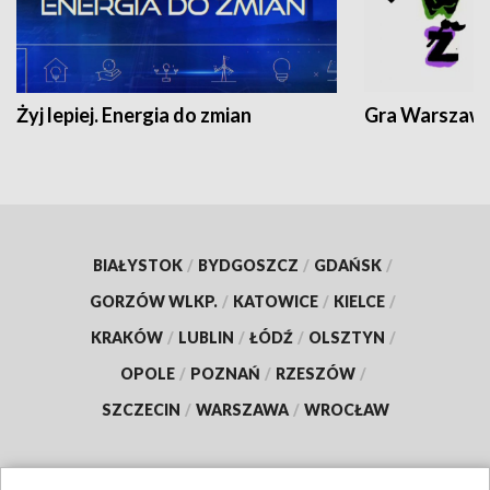
Żyj lepiej. Energia do zmian
Gra Warszaw
BIAŁYSTOK
/
BYDGOSZCZ
/
GDAŃSK
/
GORZÓW WLKP.
/
KATOWICE
/
KIELCE
/
KRAKÓW
/
LUBLIN
/
ŁÓDŹ
/
OLSZTYN
/
OPOLE
/
POZNAŃ
/
RZESZÓW
/
SZCZECIN
/
WARSZAWA
/
WROCŁAW