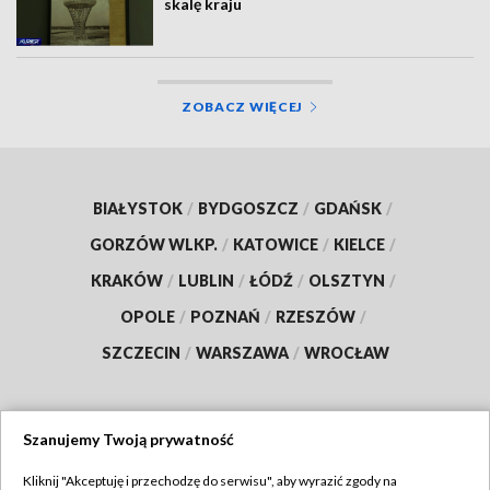
skalę kraju
ZOBACZ WIĘCEJ
BIAŁYSTOK
/
BYDGOSZCZ
/
GDAŃSK
/
GORZÓW WLKP.
/
KATOWICE
/
KIELCE
/
KRAKÓW
/
LUBLIN
/
ŁÓDŹ
/
OLSZTYN
/
OPOLE
/
POZNAŃ
/
RZESZÓW
/
SZCZECIN
/
WARSZAWA
/
WROCŁAW
Szanujemy Twoją prywatność
Dołącz do nas:
Kliknij "Akceptuję i przechodzę do serwisu", aby wyrazić zgody na