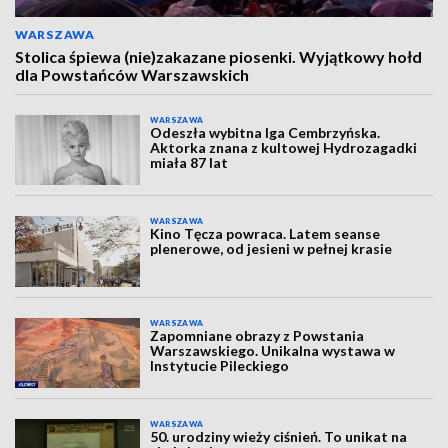
WARSZAWA
Stolica śpiewa (nie)zakazane piosenki. Wyjątkowy hołd
dla Powstańców Warszawskich
WARSZAWA
Odeszła wybitna Iga Cembrzyńska.
Aktorka znana z kultowej Hydrozagadki
miała 87 lat
WARSZAWA
Kino Tęcza powraca. Latem seanse
plenerowe, od jesieni w pełnej krasie
WARSZAWA
Zapomniane obrazy z Powstania
Warszawskiego. Unikalna wystawa w
Instytucie Pileckiego
WARSZAWA
50. urodziny wieży ciśnień. To unikat na