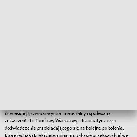
festiwal i będzie miało swoje prawykonanie.
Najlepsze miasto świata
W centrum festiwalowych wydarzeń znajdzie się „Najlepsze
miasto świata. Opera o Warszawie”. Muzykę do spektaklu
stworzył kompozytor Cezary Duchnowski. Utwór łączy w
sobie rozmach orkiestrowy z nowoczesną elektroniką, partie
solistyczne z chóralnymi, dzięki którym można będzie
opowiedzieć zarówno o ogromie tragedii miasta, jak i
perspektywach indywidualnych jego mieszkańców.
Dla pochodzącej z Warszawy reżyserki Barbary
Wiśniewskiej opera ma osobisty wymiar, gdyż jest to historia,
w której odbijają się także losy jej rodziny. Jednocześnie
interesuje ją szeroki wymiar materialny i społeczny
zniszczenia i odbudowy Warszawy – traumatycznego
doświadczenia przekładającego się na kolejne pokolenia,
które jednak dzięki determinacji udało się przekształcić we